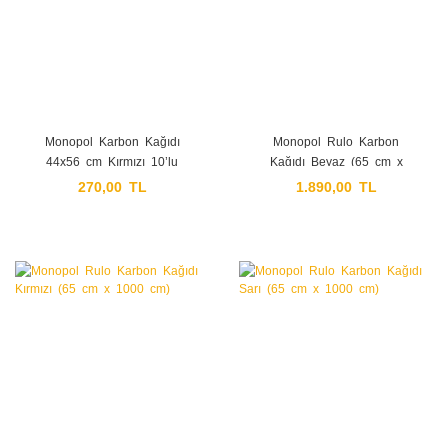
Monopol Karbon Kağıdı
Monopol Rulo Karbon
44x56 cm Kırmızı 10’lu
Kağıdı Beyaz (65 cm x
(Battal Boy)
1000 cm)
270,00 TL
1.890,00 TL