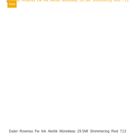
Yeni
Daler Rowney Fw Ink Akrilik Mürekkep 29.5Ml Shımmerıng Red 713