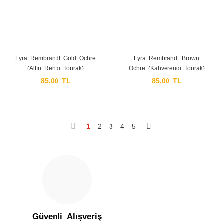
Lyra Rembrandt Gold Ochre
Lyra Rembrandt Brown
(Altın Rengi Toprak)
Ochre (Kahverengi Toprak)
85,00 TL
85,00 TL
1
2
3
4
5
Güvenli Alışveriş