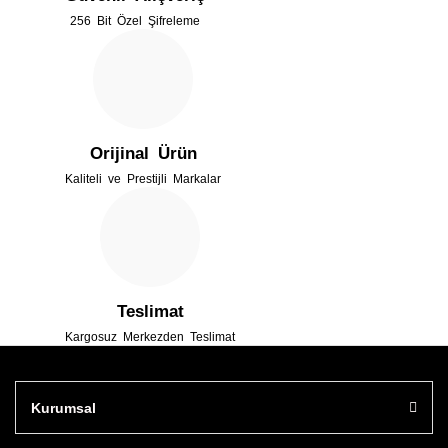
256 Bit Özel Şifreleme
Ürün fiyatı diğer sitelerden daha pahalı.
Bu ürüne benzer farklı alternatifler olmalı.
Orijinal Ürün
Kaliteli ve Prestijli Markalar
Gönder
Teslimat
Kargosuz Merkezden Teslimat
Kurumsal