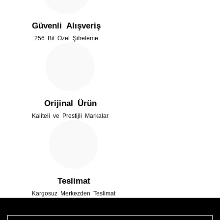
Ürün açıklamasında eksik bilgiler bulunuyor.
Güvenli Alışveriş
Ürün bilgilerinde hatalar bulunuyor.
256 Bit Özel Şifreleme
Ürün fiyatı diğer sitelerden daha pahalı.
Bu ürüne benzer farklı alternatifler olmalı.
Orijinal Ürün
Kaliteli ve Prestijli Markalar
Gönder
Teslimat
Kargosuz Merkezden Teslimat