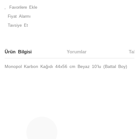
Fiyat Alarmı
Tavsiye Et
Ürün Bilgisi
Yorumlar
Taks
Monopol Karbon Kağıdı 44x56 cm Beyaz 10’lu (Battal Boy)
Bu ürünün fiyat bilgisi, resim, ürün açıklamalarında ve diğer
konularda yetersiz gördüğünüz noktaları öneri formunu
Bu ürüne ilk yorumu siz yapın!
kullanarak tarafımıza iletebilirsiniz.
Görüş ve önerileriniz için teşekkür ederiz.
Yorum Yaz
Ürün resmi kalitesiz, bozuk veya görüntülenemiyor.