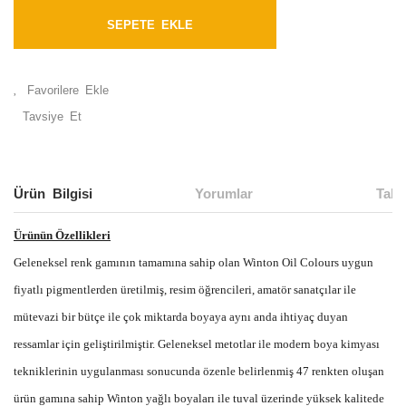
SEPETE EKLE
Tavsiye Et
Ürün Bilgisi
Yorumlar
Taks
Ürünün Özellikleri
Geleneksel renk gamının tamamına sahip olan Winton Oil Colours uygun
fiyatlı pigmentlerden üretilmiş, resim öğrencileri, amatör sanatçılar ile
mütevazi bir bütçe ile çok miktarda boyaya aynı anda ihtiyaç duyan
ressamlar için geliştirilmiştir. Geleneksel metotlar ile modern boya kimyası
tekniklerinin uygulanması sonucunda özenle belirlenmiş 47 renkten oluşan
ürün gamına sahip Winton yağlı boyaları ile tuval üzerinde yüksek kalitede