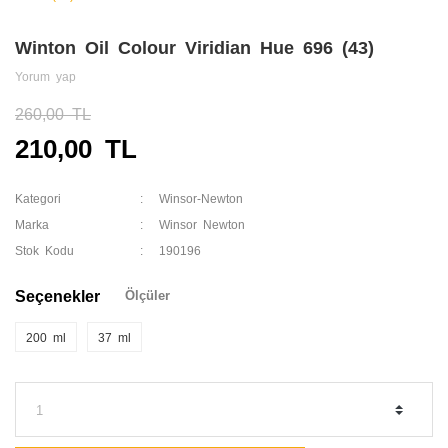
Winton Oil Colour Viridian Hue 696 (43)
Yorum yap
260,00 TL
210,00 TL
Kategori
Winsor-Newton
Marka
Winsor Newton
Stok Kodu
190196
Seçenekler
Ölçüler
200 ml
37 ml