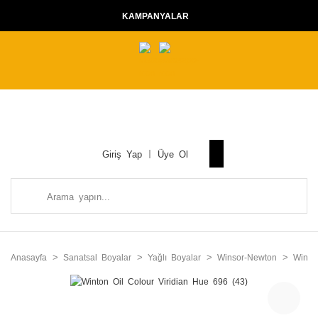
KAMPANYALAR
Giriş Yap
Üye Ol
Anasayfa
Sanatsal Boyalar
Yağlı Boyalar
Winsor-Newton
Winto