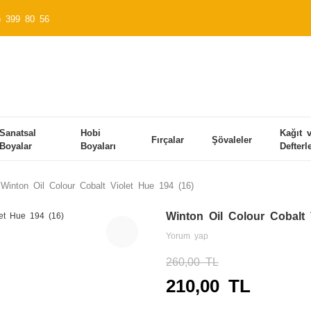
) 399 80 56
Sanatsal
Hobi
Kağıt 
Fırçalar
Şövaleler
Boyalar
Boyaları
Defterl
Winton Oil Colour Cobalt Violet Hue 194 (16)
Winton Oil Colour Cobalt 
Yorum yap
260,00 TL
210,00 TL