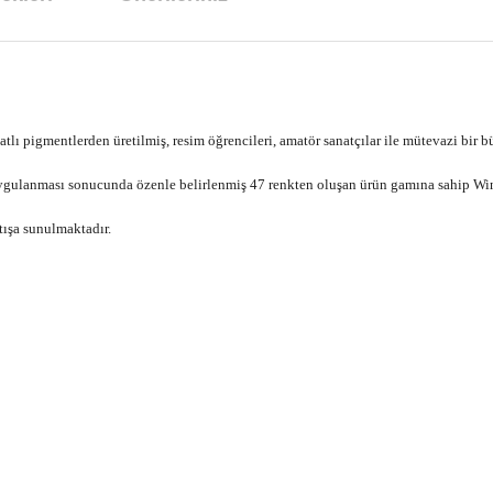
ı pigmentlerden üretilmiş, resim öğrencileri, amatör sanatçılar ile mütevazi bir b
 uygulanması sonucunda özenle belirlenmiş 47 renkten oluşan ürün gamına sahip Wint
tışa sunulmaktadır.
arda yetersiz gördüğünüz noktaları öneri formunu kullanarak tarafımıza ilet
Bu ürüne ilk yorumu siz yapın!