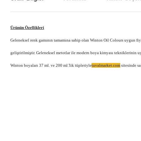
Ürünün Özellikleri
Geleneksel renk gamının tamamına sahip olan Winton Oil Colours uygun fiyatl
geliştirilmiştir. Geleneksel metotlar ile modern boya kimyası tekniklerinin
Winton boyaları 37 ml. ve 200 ml.'lik tüpleriyle
tuvalmarket.com
sitesinde sa
Bu ürünün fiyat bilgisi, resim, ürün açıklamalarında ve diğer konul
Görüş ve önerileriniz için teşekkür ederiz.