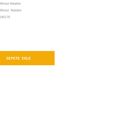
Winsor-Newton
Winsor Newton
190176
SEPETE EKLE
t