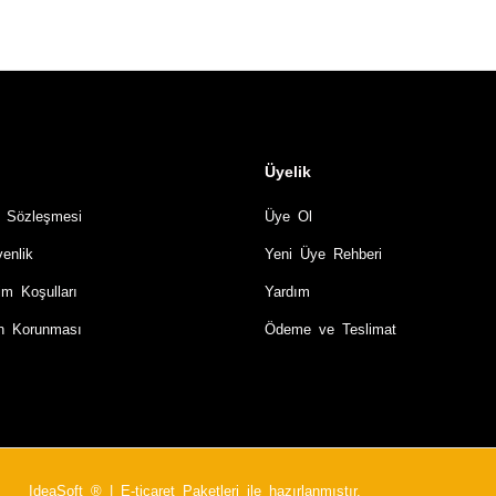
Üyelik
ş Sözleşmesi
Üye Ol
venlik
Yeni Üye Rehberi
im Koşulları
Yardım
rin Korunması
Ödeme ve Teslimat
IdeaSoft ®
|
E-ticaret
Paketleri ile hazırlanmıştır.