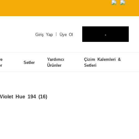
Giriş Yap
Üye Ol
-
ve
Yardımcı
Çizim Kalemleri &
Setler
er
Ürünler
Setleri
Violet Hue 194 (16)