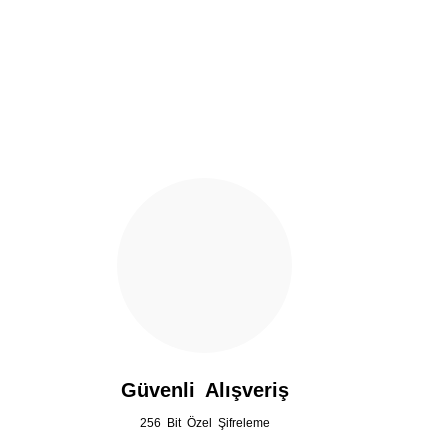
Ürün resmi kalitesiz, bozuk veya görüntülenemiyor.
Ürün açıklamasında eksik bilgiler bulunuyor.
Ürün bilgilerinde hatalar bulunuyor.
Ürün fiyatı diğer sitelerden daha pahalı.
Bu ürüne benzer farklı alternatifler olmalı.
Güvenli Alışveriş
256 Bit Özel Şifreleme