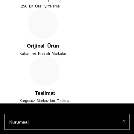
256 Bit Özel Şifreleme
Ürün fiyatı diğer sitelerden daha pahalı.
Bu ürüne benzer farklı alternatifler olmalı.
Orijinal Ürün
Kaliteli ve Prestijli Markalar
Gönder
Teslimat
Kargosuz Merkezden Teslimat
Kurumsal