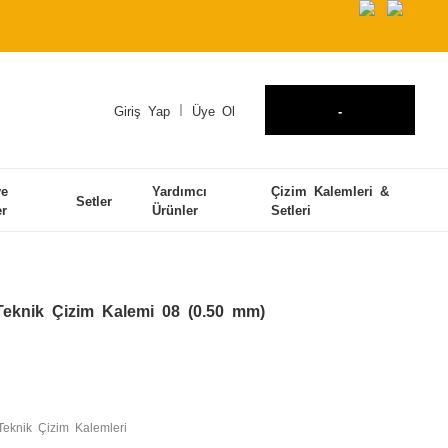
Giriş Yap
Üye Ol
-
ve
Yardımcı
Çizim Kalemleri &
Setler
er
Ürünler
Setleri
Teknik Çizim Kalemi 08 (0.50 mm)
Teknik Çizim Kalemleri