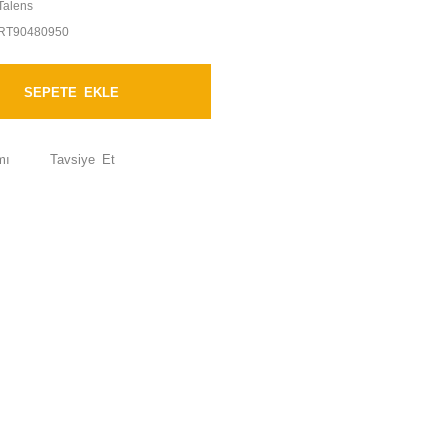
Talens
RT90480950
SEPETE EKLE
mı
Tavsiye Et