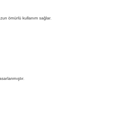
 uzun ömürlü kullanım sağlar.
asarlanmıştır.
arda yetersiz gördüğünüz noktaları öneri formunu kullanarak tarafımıza ilet
Bu ürüne ilk yorumu siz yapın!