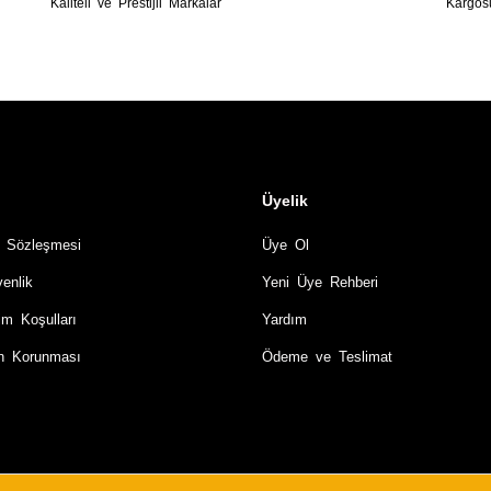
Kaliteli ve Prestijli Markalar
Kargos
Üyelik
ş Sözleşmesi
Üye Ol
venlik
Yeni Üye Rehberi
im Koşulları
Yardım
rin Korunması
Ödeme ve Teslimat