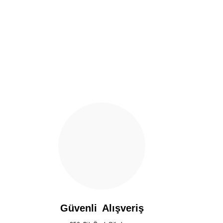
Ürün resmi kalitesiz, bozuk veya görüntülenemiyor.
Ürün açıklamasında eksik bilgiler bulunuyor.
Ürün bilgilerinde hatalar bulunuyor.
Ürün fiyatı diğer sitelerden daha pahalı.
Bu ürüne benzer farklı alternatifler olmalı.
Güvenli Alışveriş