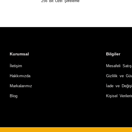
256 Bit Özel Şifreleme
Kurumsal
Bilgiler
İletişim
Mesafeli Satı
Hakkımızda
Gizlilik ve Gü
Markalarımız
İade ve Değiş
Blog
Kişisel Verile