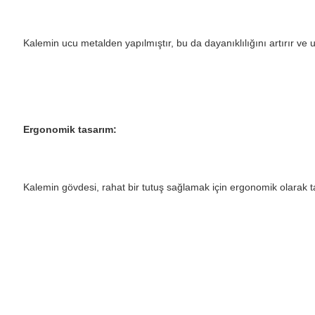
Kalemin ucu metalden yapılmıştır, bu da dayanıklılığını artırır ve
Ergonomik tasarım:
Kalemin gövdesi, rahat bir tutuş sağlamak için ergonomik olarak t
Bu ürünün fiyat bilgisi, resim, ürün açıklamalarında ve diğer konul
Görüş ve önerileriniz için teşekkür ederiz.