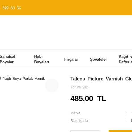
) 399 80 56
Sanatsal
Hobi
Kağıt 
Fırçalar
Şövaleler
Boyalar
Boyaları
Defterl
Talens Picture Varnish Gl
Yorum yap
485,00 TL
Marka
Stok Kodu