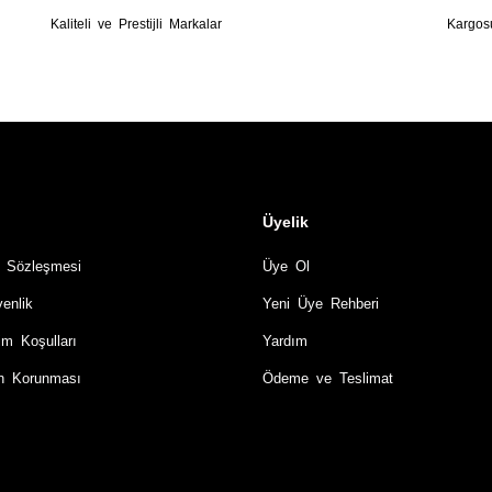
Kaliteli ve Prestijli Markalar
Kargos
Üyelik
ş Sözleşmesi
Üye Ol
venlik
Yeni Üye Rehberi
im Koşulları
Yardım
rin Korunması
Ödeme ve Teslimat