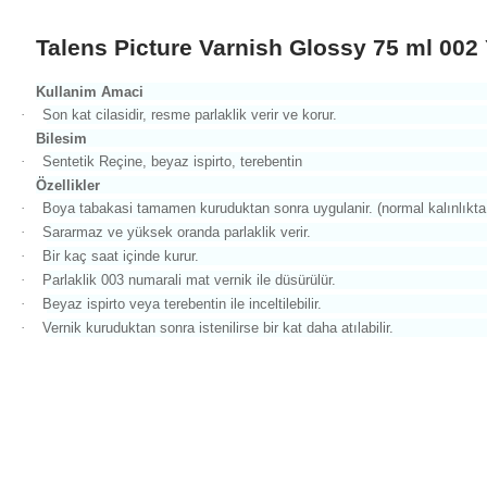
Talens Picture Varnish Glossy 75 ml 002 
Kullanim Amaci
·
Son kat cilasidir, resme parlaklik verir ve korur.
Bilesim
·
Sentetik Reçine, beyaz ispirto, terebentin
Özellikler
·
Boya tabakasi tamamen kuruduktan sonra uygulanir. (normal kalınlıkta b
·
Sararmaz ve yüksek oranda parlaklik verir.
·
Bir kaç saat içinde kurur.
·
Parlaklik 003 numarali mat vernik ile düsürülür.
·
Beyaz ispirto veya terebentin ile inceltilebilir.
·
Vernik kuruduktan sonra istenilirse bir kat daha atılabilir.
Bu ürünün fiyat bilgisi, resim, ürün açıklamalarında ve diğer konul
Görüş ve önerileriniz için teşekkür ederiz.