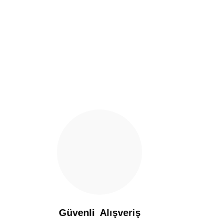
Ürün resmi kalitesiz, bozuk veya görüntülenemiyor.
Ürün açıklamasında eksik bilgiler bulunuyor.
Ürün bilgilerinde hatalar bulunuyor.
Ürün fiyatı diğer sitelerden daha pahalı.
Bu ürüne benzer farklı alternatifler olmalı.
Güvenli Alışveriş