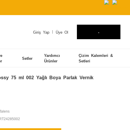
Giriş Yap
Üye Ol
-
ve
Yardımcı
Çizim Kalemleri &
Setler
er
Ürünler
Setleri
ossy 75 ml 002 Yağlı Boya Parlak Vernik
Talens
RT24285002