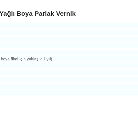
Yağlı Boya Parlak Vernik
oya filmi için yaklaşık 1 yıl)
arda yetersiz gördüğünüz noktaları öneri formunu kullanarak tarafımıza ilet
Bu ürüne ilk yorumu siz yapın!