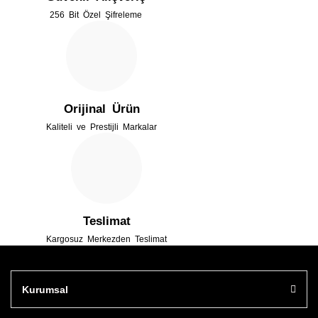
256 Bit Özel Şifreleme
Ürün fiyatı diğer sitelerden daha pahalı.
Bu ürüne benzer farklı alternatifler olmalı.
Orijinal Ürün
Kaliteli ve Prestijli Markalar
Gönder
Teslimat
Kargosuz Merkezden Teslimat
Kurumsal