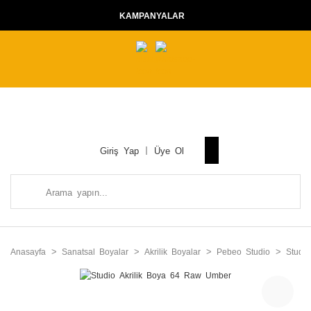
KAMPANYALAR
Giriş Yap
Üye Ol
Anasayfa
Sanatsal Boyalar
Akrilik Boyalar
Pebeo Studio
Studi