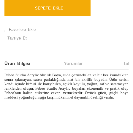
SEPETE EKLE
Tavsiye Et
Ürün Bilgisi
Yorumlar
Taks
Pebeo Studio Acrylic Akrilik Boya, suda çözünebilen ve bir kez kuruduktan
sonra çıkmayan, saten parlaklığında mat bir akrilik boyadır. Ürün serisi,
kendi içinde birbiri ile karışabilen, açıklı koyulu, yoğun, saf ve sararmayan
renklerden oluşur. Pebeo Studio Acrylic boyaları ekonomik ve pratik olup
Pebeo'nun kalite etiketine cevap vermektedir. Örtücü gücü, güçlü boya
maddesi yoğunluğu, ışığa karşı mükemmel dayanıklı özelliği vardır.
Bu ürünün fiyat bilgisi, resim, ürün açıklamalarında ve diğer
konularda yetersiz gördüğünüz noktaları öneri formunu
Bu ürüne ilk yorumu siz yapın!
kullanarak tarafımıza iletebilirsiniz.