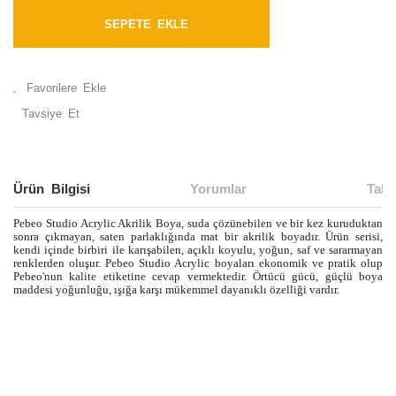
SEPETE EKLE
Tavsiye Et
Ürün Bilgisi
Yorumlar
Taks
Pebeo Studio Acrylic Akrilik Boya, suda çözünebilen ve bir kez kuruduktan
sonra çıkmayan, saten parlaklığında mat bir akrilik boyadır. Ürün serisi,
kendi içinde birbiri ile karışabilen, açıklı koyulu, yoğun, saf ve sararmayan
renklerden oluşur. Pebeo Studio Acrylic boyaları ekonomik ve pratik olup
Pebeo'nun kalite etiketine cevap vermektedir. Örtücü gücü, güçlü boya
maddesi yoğunluğu, ışığa karşı mükemmel dayanıklı özelliği vardır.
Bu ürünün fiyat bilgisi, resim, ürün açıklamalarında ve diğer
konularda yetersiz gördüğünüz noktaları öneri formunu
Bu ürüne ilk yorumu siz yapın!
kullanarak tarafımıza iletebilirsiniz.