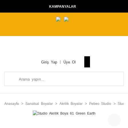
KAMPANYALAR
Giriş Yap
Üye Ol
Anasayfa
Sanatsal Boyalar
Akrilik Boyalar
Pebeo Studio
Studio