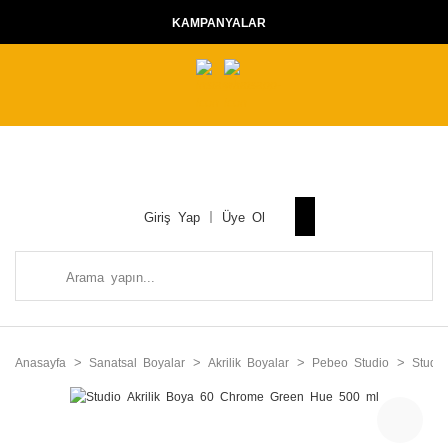
KAMPANYALAR
Giriş Yap
Üye Ol
Anasayfa
Sanatsal Boyalar
Akrilik Boyalar
Pebeo Studio
Studi