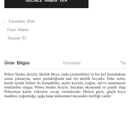
GELİNCE HABER VER
Fiyat Alarmı
Tavsiye Et
Ürün Bilgisi
Yorumlar
Taks
Pebeo Studio Acrylic Akrilik Boya, suda çözünebilen ve bir kez kuruduktan
sonra çıkmayan, saten parlaklığında mat bir akrilik boyadır. Ürün serisi,
kendi içinde birbiri ile karışabilen, açıklı koyulu, yoğun, saf ve sararmayan
renklerden oluşur. Pebeo Studio Acrylic boyaları ekonomik ve pratik olup
Pebeo'nun kalite etiketine cevap vermektedir. Örtücü gücü, güçlü boya
maddesi yoğunluğu, ışığa karşı mükemmel dayanıklı özelliği vardır.
Bu ürünün fiyat bilgisi, resim, ürün açıklamalarında ve diğer
konularda yetersiz gördüğünüz noktaları öneri formunu
Bu ürüne ilk yorumu siz yapın!