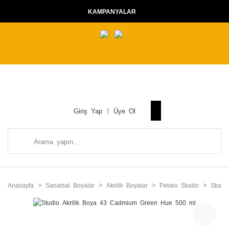
KAMPANYALAR
Giriş Yap
Üye Ol
Anasayfa
Sanatsal Boyalar
Akrilik Boyalar
Pebeo Studio
Studi