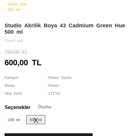
Studio Akrilik Boya 43 Cadmium Green Hue
500 ml
Yorum yap
750,00 TL
600,00 TL
Kategori
Pebeo Studio
Marka
Pebeo
Stok Kodu
171*43
Seçenekler
Ölçüler
100 ml
500 ml