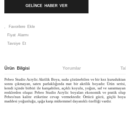
GELİNCE HABER VER
Fiyat Alarmı
Tavsiye Et
Ürün Bilgisi
Yorumlar
Taks
Pebeo Studio Acrylic Akrilik Boya, suda çözünebilen ve bir kez kuruduktan
sonra çıkmayan, saten parlaklığında mat bir akrilik boyadır. Ürün serisi,
kendi içinde birbiri ile karışabilen, açıklı koyulu, yoğun, saf ve sararmayan
renklerden oluşur. Pebeo Studio Acrylic boyaları ekonomik ve pratik olup
Pebeo'nun kalite etiketine cevap vermektedir. Örtücü gücü, güçlü boya
maddesi yoğunluğu, ışığa karşı mükemmel dayanıklı özelliği vardır.
Bu ürünün fiyat bilgisi, resim, ürün açıklamalarında ve diğer
konularda yetersiz gördüğünüz noktaları öneri formunu
Bu ürüne ilk yorumu siz yapın!