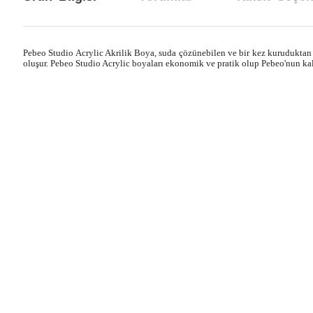
Pebeo Studio Acrylic Akrilik Boya, suda çözünebilen ve bir kez kuruduktan so
oluşur. Pebeo Studio Acrylic boyaları ekonomik ve pratik olup Pebeo'nun ka
Bu ürünün fiyat bilgisi, resim, ürün açıklamalarında ve diğer konul
Görüş ve önerileriniz için teşekkür ederiz.
Ürün resmi kalitesiz, bozuk veya görüntülenemiyor.
Ürün açıklamasında eksik bilgiler bulunuyor.
Ürün bilgilerinde hatalar bulunuyor.