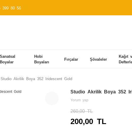
) 399 80 56
Sanatsal
Hobi
Kağıt 
Fırçalar
Şövaleler
Boyalar
Boyaları
Defterl
Studio Akrilik Boya 352 Iridescent Gold
Studio Akrilik Boya 352 I
Yorum yap
260,00 TL
200,00 TL