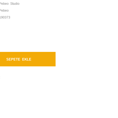
Pebeo Studio
Pebeo
190373
SEPETE EKLE
t