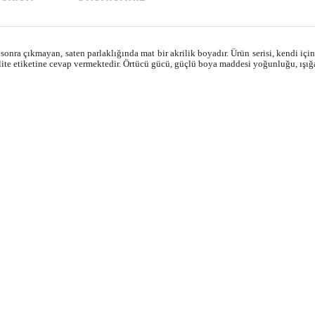
nra çıkmayan, saten parlaklığında mat bir akrilik boyadır. Ürün serisi, kendi içind
lite etiketine cevap vermektedir. Örtücü gücü, güçlü boya maddesi yoğunluğu, ışığ
arda yetersiz gördüğünüz noktaları öneri formunu kullanarak tarafımıza ilet
Bu ürüne ilk yorumu siz yapın!
Yorum Yaz