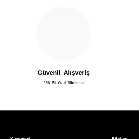
Ürün fiyatı diğer sitelerden daha pahalı.
Bu ürüne benzer farklı alternatifler olmalı.
Güvenli Alışveriş
256 Bit Özel Şifreleme
Kurumsal
Bilgiler