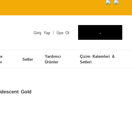
Giriş Yap
Üye Ol
-
ve
Yardımcı
Çizim Kalemleri &
Setler
er
Ürünler
Setleri
ridescent Gold