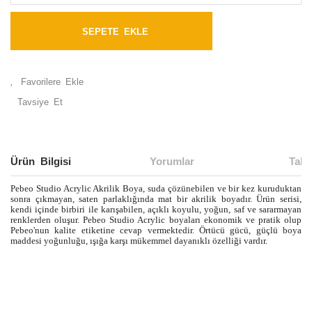
SEPETE EKLE
Tavsiye Et
Ürün Bilgisi
Yorumlar
Taks
Pebeo Studio Acrylic Akrilik Boya, suda çözünebilen ve bir kez kuruduktan
sonra çıkmayan, saten parlaklığında mat bir akrilik boyadır. Ürün serisi,
kendi içinde birbiri ile karışabilen, açıklı koyulu, yoğun, saf ve sararmayan
renklerden oluşur. Pebeo Studio Acrylic boyaları ekonomik ve pratik olup
Pebeo'nun kalite etiketine cevap vermektedir. Örtücü gücü, güçlü boya
maddesi yoğunluğu, ışığa karşı mükemmel dayanıklı özelliği vardır.
Bu ürünün fiyat bilgisi, resim, ürün açıklamalarında ve diğer
konularda yetersiz gördüğünüz noktaları öneri formunu
Bu ürüne ilk yorumu siz yapın!