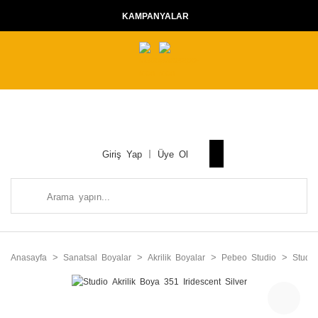
KAMPANYALAR
Giriş Yap
Üye Ol
Anasayfa
Sanatsal Boyalar
Akrilik Boyalar
Pebeo Studio
Studio