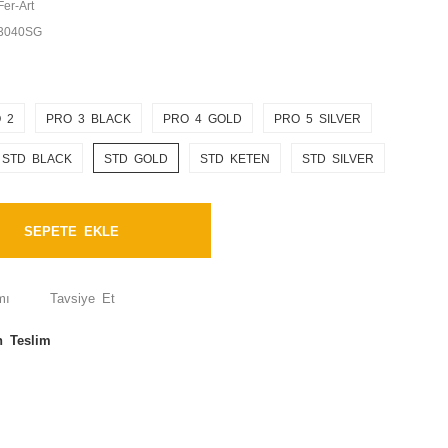
Fer-Art
3040SG
 2
PRO 3 BLACK
PRO 4 GOLD
PRO 5 SILVER
STD BLACK
STD GOLD
STD KETEN
STD SILVER
SEPETE EKLE
mı
Tavsiye Et
n Teslim