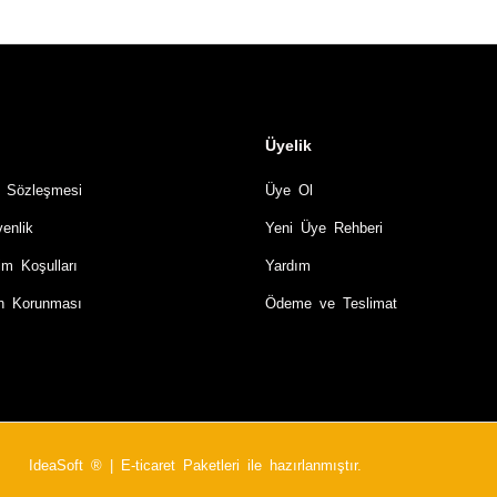
Üyelik
ş Sözleşmesi
Üye Ol
venlik
Yeni Üye Rehberi
im Koşulları
Yardım
rin Korunması
Ödeme ve Teslimat
IdeaSoft ®
|
E-ticaret
Paketleri ile hazırlanmıştır.