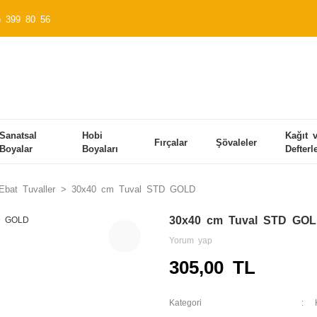
) 399 80 56
Sanatsal
Hobi
Kağıt 
Fırçalar
Şövaleler
Boyalar
Boyaları
Defterl
bat Tuvaller
30x40 cm Tuval STD GOLD
30x40 cm Tuval STD GO
Yorum yap
305,00 TL
Kategori