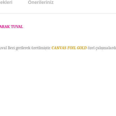
ekleri
Önerileriniz
VARAK TUVAL
val Bezi gerilerek üretilmi
ş
tir.
CANVAS FOIL GOLD
özel çalı
ş
malard
arda yetersiz gördüğünüz noktaları öneri formunu kullanarak tarafımıza ilet
Bu ürüne ilk yorumu siz yapın!
Yorum Yaz