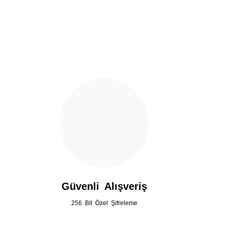
Ürün açıklamasında eksik bilgiler bulunuyor.
Ürün bilgilerinde hatalar bulunuyor.
Ürün fiyatı diğer sitelerden daha pahalı.
Bu ürüne benzer farklı alternatifler olmalı.
Güvenli Alışveriş
256 Bit Özel Şifreleme