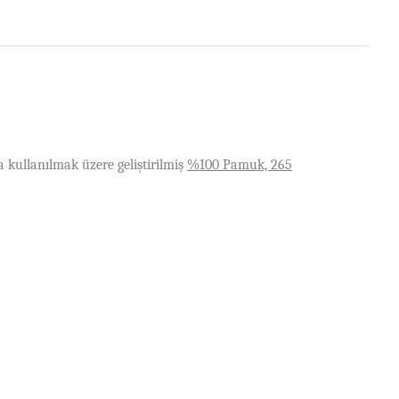
a kullan
ı
lmak
ü
zere geli
ş
tirilmi
ş
%100 Pamuk, 265
ebilirsiniz.