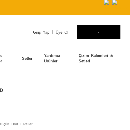
Giriş Yap
Üye Ol
-
ve
Yardımcı
Çizim Kalemleri &
Setler
er
Ürünler
Setleri
LD
Küçük Ebat Tuvaller