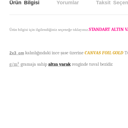
Ürün Bilgisi
Yorumlar
Taksit Seçen
STANDART ALTIN 
Ürün bilgisi için ilgilendiğiniz seçeneğe tıklayınız.
kalınlı
ğ
ı
ndaki ince
ş
ase
ü
zerine
CANVAS FOIL GOLD
Tu
2x3 cm
g/m²
gramaja sahip
altın varak
renginde tuval bezidir.
Bu ürünün fiyat bilgisi, resim, ürün açıklamalarında ve diğer konul
Görüş ve önerileriniz için teşekkür ederiz.
Ürün resmi kalitesiz, bozuk veya görüntülenemiyor.