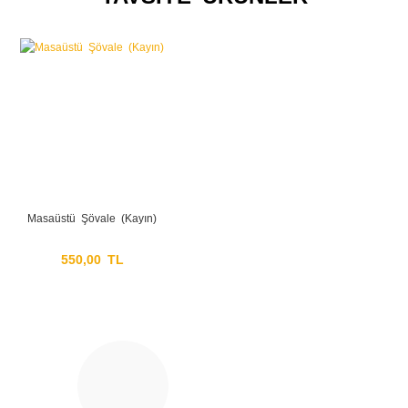
Yorum Yaz
Ürün resmi kalitesiz, bozuk veya görüntülenemiyor.
Ürün açıklamasında eksik bilgiler bulunuyor.
Ürün bilgilerinde hatalar bulunuyor.
Ürün fiyatı diğer sitelerden daha pahalı.
Bu ürüne benzer farklı alternatifler olmalı.
Masaüstü Şövale (Kayın)
550,00 TL
Gönder