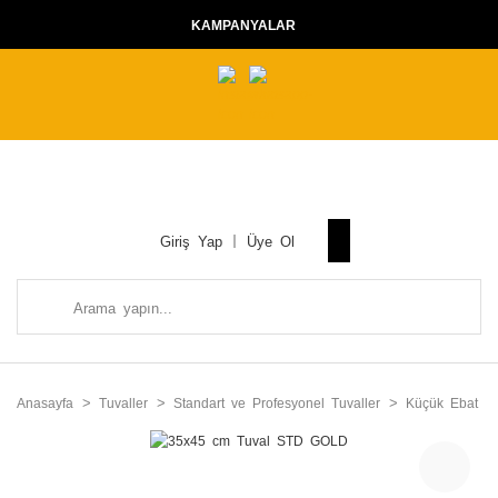
KAMPANYALAR
Giriş Yap
Üye Ol
Anasayfa
Tuvaller
Standart ve Profesyonel Tuvaller
Küçük Ebat Tu