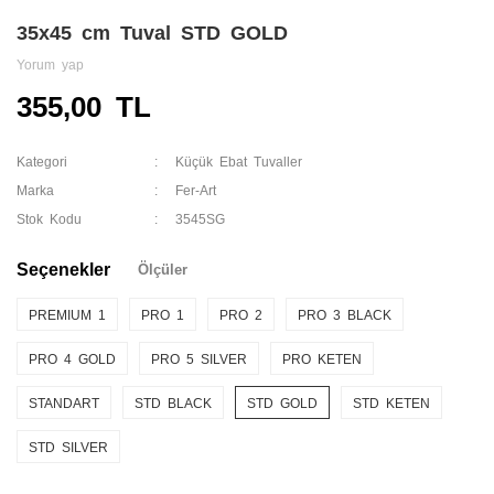
35x45 cm Tuval STD GOLD
Yorum yap
355,00 TL
Kategori
Küçük Ebat Tuvaller
Marka
Fer-Art
Stok Kodu
3545SG
Seçenekler
Ölçüler
PREMIUM 1
PRO 1
PRO 2
PRO 3 BLACK
PRO 4 GOLD
PRO 5 SILVER
PRO KETEN
STANDART
STD BLACK
STD GOLD
STD KETEN
STD SILVER