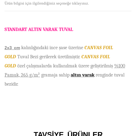
Ürün bilgisi için ilgilendiğiniz seçeneğe tıklayınız.
STANDART ALTIN VARAK TUVAL
kalınlı
ğ
ı
ndaki ince
ş
ase
ü
zerine
CANVAS FOIL
2x3 cm
GOLD
Tuval Bezi gerilerek üretilmi
ş
tir.
CANVAS FOIL
GOLD
özel çalı
ş
malarda kullan
ı
lmak
ü
zere geli
ş
tirilmi
ş
%100
Pamuk, 265 g/m²
gramaja sahip
altın varak
renginde tuval
bezidir.
Bu ürünün fiyat bilgisi, resim, ürün açıklamalarında ve diğer
konularda yetersiz gördüğünüz noktaları öneri formunu
Bu ürüne ilk yorumu siz yapın!
kullanarak tarafımıza iletebilirsiniz.
TAVSİYE ÜRÜNLER
Görüş ve önerileriniz için teşekkür ederiz.