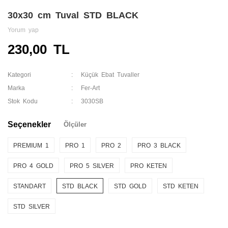
30x30 cm Tuval STD BLACK
Yorum yap
230,00 TL
Kategori
Küçük Ebat Tuvaller
Marka
Fer-Art
Stok Kodu
3030SB
Seçenekler
Ölçüler
PREMIUM 1
PRO 1
PRO 2
PRO 3 BLACK
PRO 4 GOLD
PRO 5 SILVER
PRO KETEN
STANDART
STD BLACK
STD GOLD
STD KETEN
STD SILVER