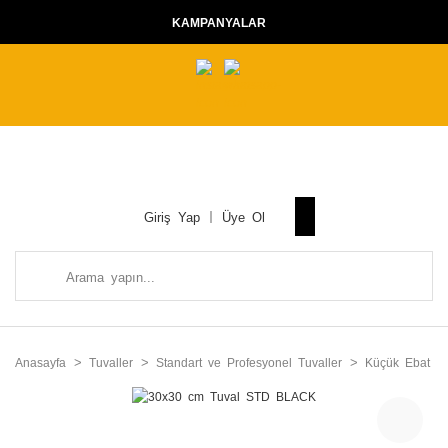
KAMPANYALAR
Giriş Yap
Üye Ol
Anasayfa
Tuvaller
Standart ve Profesyonel Tuvaller
Küçük Ebat Tu