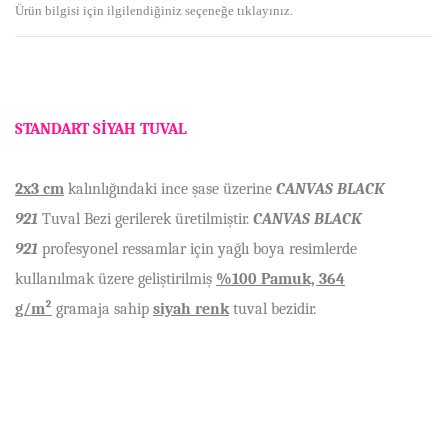
Ürün bilgisi için ilgilendiğiniz seçeneğe tıklayınız.
STANDART S
İ
YAH TUVAL
2x3 cm
kalınlı
ğ
ı
ndaki ince
ş
ase
ü
zerine
CANVAS BLACK
921
Tuval Bezi gerilerek üretilmi
ş
tir.
CANVAS BLACK
921
profesyonel ressamlar için ya
ğ
l
ı
boya resimlerde
kullan
ı
lmak
ü
zere geli
ş
tirilmi
ş
%100 Pamuk, 364
g/m²
gramaja sahip
siyah renk
tuval bezidir.
Bu ürünün fiyat bilgisi, resim, ürün açıklamalarında ve diğer
konularda yetersiz gördüğünüz noktaları öneri formunu
Bu ürüne ilk yorumu siz yapın!
kullanarak tarafımıza iletebilirsiniz.