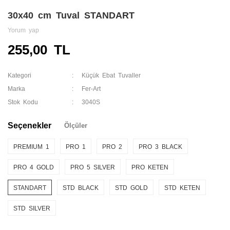
30x40 cm Tuval STANDART
Yorum yap
255,00 TL
Kategori
Küçük Ebat Tuvaller
Marka
Fer-Art
Stok Kodu
3040S
Seçenekler
Ölçüler
PREMIUM 1
PRO 1
PRO 2
PRO 3 BLACK
PRO 4 GOLD
PRO 5 SILVER
PRO KETEN
STANDART
STD BLACK
STD GOLD
STD KETEN
STD SILVER