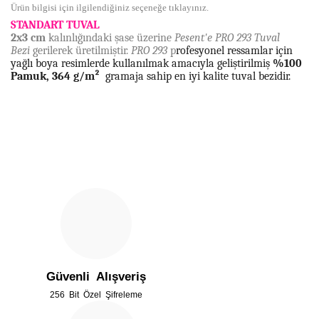
Ürün bilgisi için ilgilendiğiniz seçeneğe tıklayınız.
STANDART TUVAL
2x3 cm
kalınlı
ğ
ı
ndaki
ş
ase
ü
zerine
Pesent'e PRO 293 Tuval
Bezi
gerilerek üretilmi
ş
tir.
PRO 293
p
rofesyonel ressamlar için
ya
ğ
l
ı
boya resimlerde kullan
ı
lmak amac
ı
yla geli
ş
tirilmi
ş
%100
Pamuk, 364 g/m²
gramaja sahip en iyi kalite tuval bezidir.
Bu ürünün fiyat bilgisi, resim, ürün açıklamalarında ve diğer
konularda yetersiz gördüğünüz noktaları öneri formunu
Bu ürüne ilk yorumu siz yapın!
kullanarak tarafımıza iletebilirsiniz.
Görüş ve önerileriniz için teşekkür ederiz.
Yorum Yaz
Ürün resmi kalitesiz, bozuk veya görüntülenemiyor.
Ürün açıklamasında eksik bilgiler bulunuyor.
Güvenli Alışveriş
Ürün bilgilerinde hatalar bulunuyor.
256 Bit Özel Şifreleme
Ürün fiyatı diğer sitelerden daha pahalı.