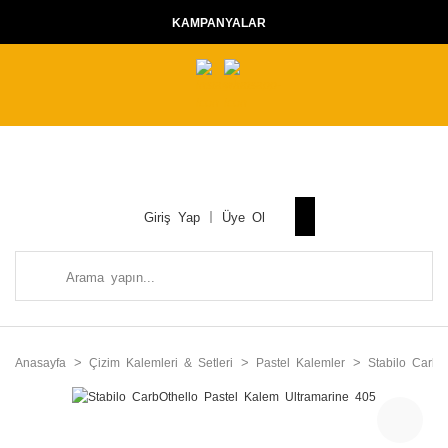
KAMPANYALAR
Giriş Yap
Üye Ol
Anasayfa
Çizim Kalemleri & Setleri
Pastel Kalemler
Stabilo CarbO