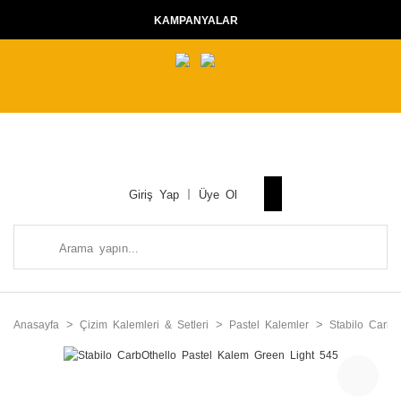
KAMPANYALAR
Giriş Yap
Üye Ol
Anasayfa
Çizim Kalemleri & Setleri
Pastel Kalemler
Stabilo CarbO