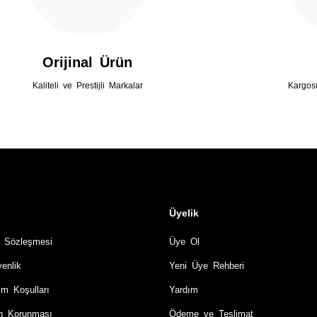
Gönder
Orijinal Ürün
Kaliteli ve Prestijli Markalar
Kargos
Üyelik
ş Sözleşmesi
Üye Ol
venlik
Yeni Üye Rehberi
im Koşulları
Yardım
rin Korunması
Ödeme ve Teslimat