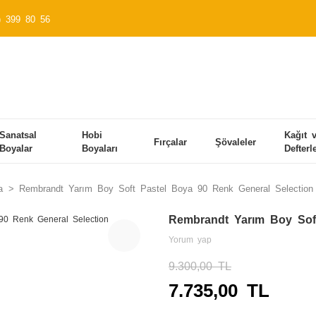
) 399 80 56
Sanatsal
Hobi
Kağıt 
Fırçalar
Şövaleler
Boyalar
Boyaları
Defterl
a
Rembrandt Yarım Boy Soft Pastel Boya 90 Renk General Selection
Rembrandt Yarım Boy Soft
Yorum yap
9.300,00 TL
7.735,00 TL