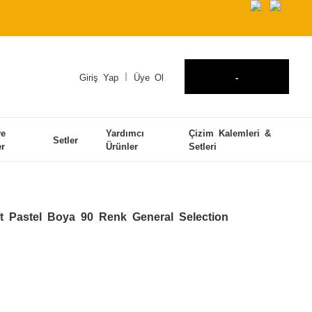
Giriş Yap
Üye Ol
-
ve
Yardımcı
Çizim Kalemleri &
Setler
er
Ürünler
Setleri
 Pastel Boya 90 Renk General Selection