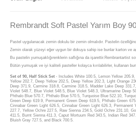
Rembrandt Soft Pastel Yarım Boy 90l
Pastel uygulanacak zemin dokulu bir zemin olmalıdır. Pastelin özelliğinde
Zemin olarak yüzeyi eğer uygun bir dokuya sahip ise bunlar karton ve ağ
Bu pastelin yumuşaklığırenklerin saflığına da işarettir.Rembrantartist sof
Bütün yumuşak ve iyi kaliteli pasteller kolayca kırılabilirler, kullanan 
Set of 90, Half Stick Set
- Includes White 100.5, Lemon Yellow 205.9, 
Yellow 202.7, Deep Yellow 202.5, Deep Yellow 202.3, Light Orange 
Deep 371.9, Carmine 318.8, Carmine 318.5, Madder Lake Deep 331.7, 
Violet 548.7, Blue Violet 548.5, Blue Violet 548.3, Ultramarine Deep 
Phthalo Blue 570.7, Phthalo Blue 570.5, Turquoise Blue 522.10, Turqu
Green Deep 619.9, Permanent Green Deep 619.5, Phthalo Green 675.8
Cinnabar Green Light 626.5, Cinnabar Green Light 626.3, Permanent 
227.7, Yellow Ochre 227.5, Raw Sienna 234.5, Gold Ochre 231.10, G
411.5, Burnt Sienna 411.3, Caput Mortuum Red 343.5, Indian Red 347.
Bluish Gray 727.5, and Black 700.5.