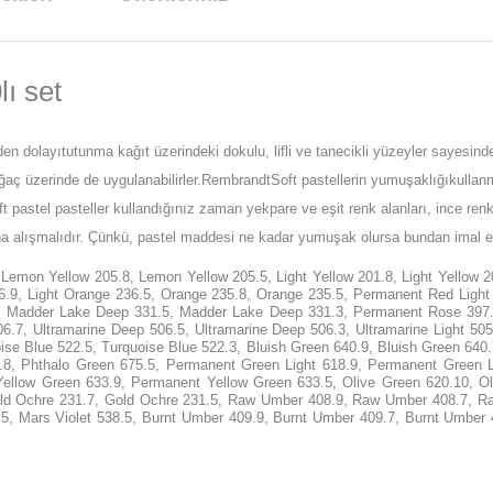
ı set
n dolayıtutunma kağıt üzerindeki dokulu, lifli ve tanecikli yüzeyler sayesinde 
aç üzerinde de uygulanabilirler.RembrandtSoft pastellerin yumuşaklığıkullanma
t pastel pasteller kullandığınız zaman yekpare ve eşit renk alanları, ince renk 
buna alışmalıdır. Çünkü, pastel maddesi ne kadar yumuşak olursa bundan imal edi
Lemon Yellow 205.8, Lemon Yellow 205.5, Light Yellow 201.8, Light Yellow 2
236.9, Light Orange 236.5, Orange 235.8, Orange 235.5, Permanent Red Lig
Madder Lake Deep 331.5, Madder Lake Deep 331.3, Permanent Rose 397.9, R
506.7, Ultramarine Deep 506.5, Ultramarine Deep 506.3, Ultramarine Light 505
oise Blue 522.5, Turquoise Blue 522.3, Bluish Green 640.9, Bluish Green 6
, Phthalo Green 675.5, Permanent Green Light 618.9, Permanent Green Lig
Yellow Green 633.9, Permanent Yellow Green 633.5, Olive Green 620.10, Ol
old Ochre 231.7, Gold Ochre 231.5, Raw Umber 408.9, Raw Umber 408.7, Raw
5, Mars Violet 538.5, Burnt Umber 409.9, Burnt Umber 409.7, Burnt Umber 