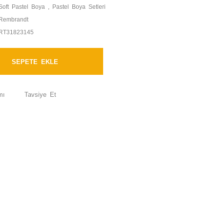
Soft Pastel Boya
,
Pastel Boya Setleri
Rembrandt
RT31823145
SEPETE EKLE
mı
Tavsiye Et