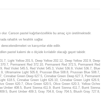
olur. Canson pastel kağıtlarıözellikle bu amaç için üretilmektedir.
da rahatlık ve ferahlık sağlar.
derecelendirmeleri ve karışımlar elde edilir.
len pastel kalemi de o ölçüde kırılabilir olacağı gayet tabidir.
01.7, Light Yellow 201.5, Deep Yellow 202.12, Deep Yellow 202.9, Deep
ht 370.7, Permanent Red 372.10, Permanent Red 372.5, Permanent Red
ed Violet 545.5, Red Violet 545.3, Violet 536.9, Violet 536.7, Blue
.9, Ultramarine Light 505.8, Prussian Blue 508.8, Prussian Blue 508.7,
40.7, Cinnabar Green Deep 627.5, Cinnabar Green Deep 627.3, Permanent
ht 618.5, Cinnabar Green Light 626.10, Cinnabar Green Light 626.9,
ive Green 620.7, Olive Green 620.5, Olive Green 620.3, Yellow Ochre
 Umber 408.5, Burnt Sienna 411.9, Burnt Sienna 411.7, Burnt Sienna
409.5, Burnt Umber 409.3, Gray 704.8, Gray 704.5, Blusih Gray 727.8,