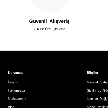
Güvenli Alışveriş
256 Bit Özel Şifreleme
Kurumsal
Bilgiler
İletişim
Mesafeli Satı
Hakkımızda
Gizlilik ve Gü
Markalarımız
İade ve Değiş
Blog
Kişisel Verile