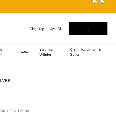
Giriş Yap
Üye Ol
-
ve
Yardımcı
Çizim Kalemleri &
Setler
er
Ürünler
Setleri
ILVER
Küçük Ebat Tuvaller