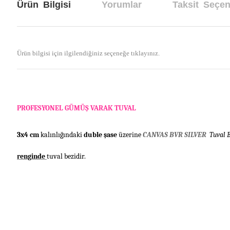
Ürün Bilgisi
Yorumlar
Taksit Seçen
Ürün bilgisi için ilgilendiğiniz seçeneğe tıklayınız.
PROFESYONEL GÜMÜ
Ş
VARAK TUVAL
3x4 cm
kalınlı
ğ
ı
ndaki
duble
ş
ase
üzerine
CANVAS BVR SILVER
Tuval 
renginde
tuval bezidir.
Bu ürünün fiyat bilgisi, resim, ürün açıklamalarında ve diğer konul