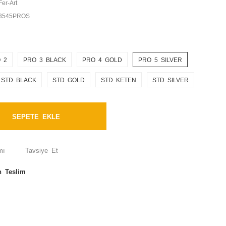
Fer-Art
3545PROS
 2
PRO 3 BLACK
PRO 4 GOLD
PRO 5 SILVER
STD BLACK
STD GOLD
STD KETEN
STD SILVER
SEPETE EKLE
mı
Tavsiye Et
n Teslim