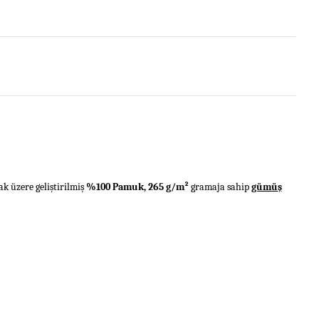
ak
ü
zere geli
ş
tirilmi
ş
%100 Pamuk, 265 g/m²
gramaja sahip
gümü
ş
ebilirsiniz.