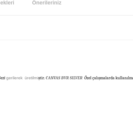
ekleri
Önerileriniz
Bezi
gerilerek üretilmi
ş
tir.
CANVAS BVR SILVER
Ö
zel çalı
ş
malarda kullan
ı
lm
arda yetersiz gördüğünüz noktaları öneri formunu kullanarak tarafımıza ilet
Bu ürüne ilk yorumu siz yapın!