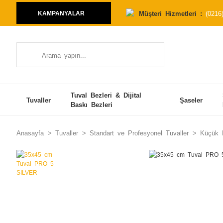
Müşteri Hizmetleri :
(0216
KAMPANYALAR
Tuval Bezleri & Dijital
Tuvaller
Şaseler
Baskı Bezleri
Anasayfa
Tuvaller
Standart ve Profesyonel Tuvaller
Küçük E