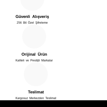
Ürün açıklamasında eksik bilgiler bulunuyor.
Güvenli Alışveriş
Ürün bilgilerinde hatalar bulunuyor.
256 Bit Özel Şifreleme
Ürün fiyatı diğer sitelerden daha pahalı.
Bu ürüne benzer farklı alternatifler olmalı.
Orijinal Ürün
Kaliteli ve Prestijli Markalar
Gönder
Teslimat
Kargosuz Merkezden Teslimat