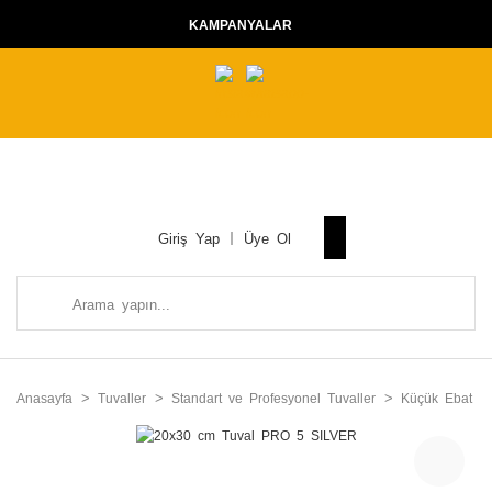
KAMPANYALAR
Giriş Yap
Üye Ol
Anasayfa
Tuvaller
Standart ve Profesyonel Tuvaller
Küçük Ebat Tu