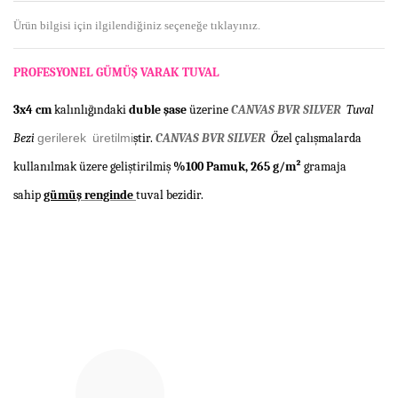
Ürün bilgisi için ilgilendiğiniz seçeneğe tıklayınız.
PROFESYONEL GÜMÜ
Ş
VARAK TUVAL
3x4 cm
kalınlı
ğ
ı
ndaki
duble
ş
ase
üzerine
CANVAS BVR SILVER
Tuval
Bezi
gerilerek üretilmi
ş
tir.
CANVAS BVR SILVER
Ö
zel çalı
ş
malarda
kullan
ı
lmak
ü
zere geli
ş
tirilmi
ş
%100 Pamuk, 265 g/m²
gramaja
sahip
gümü
ş
renginde
tuval bezidir.
Bu ürünün fiyat bilgisi, resim, ürün açıklamalarında ve diğer
konularda yetersiz gördüğünüz noktaları öneri formunu
Bu ürüne ilk yorumu siz yapın!
kullanarak tarafımıza iletebilirsiniz.
Görüş ve önerileriniz için teşekkür ederiz.
Yorum Yaz
Ürün resmi kalitesiz, bozuk veya görüntülenemiyor.