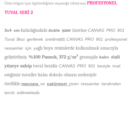
PROFESYONEL
Ürün bilgisi için ilgilendiğiniz seçeneğe tıklayınız.
TUVAL SER
İ
2
kalınlı
ğ
ı
ndaki
ş
ase
üzerine
3x4 cm
duble
CANVAS PRO 901
ş
tir.
Tuval Bezi
gerilerek üretilmi
CANVAS PRO 901
profesyonel
ğ
l
ı
boya resimlerde kullan
ı
lmak amac
ı
yla
ressamlar için ya
geli
ş
tirilmi
ş
.
%100 Pamuk, 372 g/m²
gramajda
ş
li
kalın di
y
ü
zeye sahip
tuval bezidir.
CANVAS PRO 901
beziyle imal
ğ
imiz tuvaller kalın dokulu olması nedeniyle
etti
özellikle
manzara
ve
natürmort
çizen ressamlar tarafından
tercih edilmektedir.
Bu ürünün fiyat bilgisi, resim, ürün açıklamalarında ve diğer
konularda yetersiz gördüğünüz noktaları öneri formunu
Bu ürüne ilk yorumu siz yapın!
kullanarak tarafımıza iletebilirsiniz.