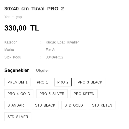
30x40 cm Tuval PRO 2
Yorum yap
330,00 TL
Kategori
Küçük Ebat Tuvaller
Marka
Fer-Art
Stok Kodu
3040PRO2
Seçenekler
Ölçüler
PREMIUM 1
PRO 1
PRO 2
PRO 3 BLACK
PRO 4 GOLD
PRO 5 SILVER
PRO KETEN
STANDART
STD BLACK
STD GOLD
STD KETEN
STD SILVER