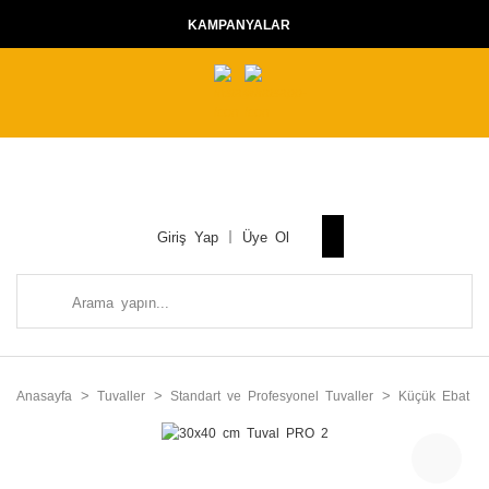
KAMPANYALAR
Giriş Yap
Üye Ol
Anasayfa
Tuvaller
Standart ve Profesyonel Tuvaller
Küçük Ebat Tu