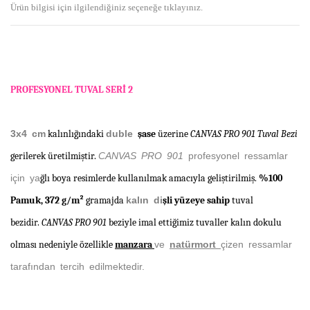
Ürün bilgisi için ilgilendiğiniz seçeneğe tıklayınız.
PROFESYONEL TUVAL SER
İ
2
3x4 cm
kalınlı
ğ
ı
ndaki
duble
ş
ase
üzerine
CANVAS PRO 901 Tuval Bezi
gerilerek üretilmi
ş
tir.
CANVAS PRO 901
profesyonel ressamlar
için ya
ğ
l
ı
boya resimlerde kullan
ı
lmak amac
ı
yla geli
ş
tirilmi
ş
.
%100
Pamuk, 372 g/m²
gramajda
kalın di
ş
li y
ü
zeye sahip
tuval
bezidir.
CANVAS PRO 901
beziyle imal etti
ğ
imiz tuvaller kalın dokulu
olması nedeniyle özellikle
manzara
ve
natürmort
çizen ressamlar
tarafından tercih edilmektedir.
Bu ürünün fiyat bilgisi, resim, ürün açıklamalarında ve diğer