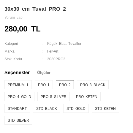
30x30 cm Tuval PRO 2
Yorum yap
280,00 TL
Kategori
Küçük Ebat Tuvaller
Marka
Fer-Art
Stok Kodu
3030PRO2
Seçenekler
Ölçüler
PREMIUM 1
PRO 1
PRO 2
PRO 3 BLACK
PRO 4 GOLD
PRO 5 SILVER
PRO KETEN
STANDART
STD BLACK
STD GOLD
STD KETEN
STD SILVER