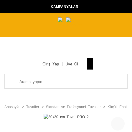
KAMPANYALAR
Giriş Yap
Üye Ol
Anasayfa
Tuvaller
Standart ve Profesyonel Tuvaller
Küçük Ebat Tu