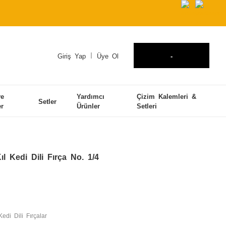
Giriş Yap
Üye Ol
-
ve
Yardımcı
Çizim Kalemleri &
Setler
er
Ürünler
Setleri
l Kedi Dili Fırça No. 1/4
Kedi Dili Fırçalar