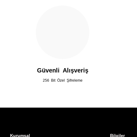
Ürün fiyatı diğer sitelerden daha pahalı.
Bu ürüne benzer farklı alternatifler olmalı.
Güvenli Alışveriş
256 Bit Özel Şifreleme
Kurumsal
Bilgiler