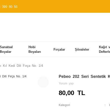
) 399 80 56
Sanatsal
Hobi
Kağıt 
Fırçalar
Şövaleler
Boyalar
Boyaları
Defterl
 Kıl Kedi Dili Fırça No. 1/4
Pebeo 202 Seri Sentetik Kı
Yorum yap
80,00 TL
Kategori