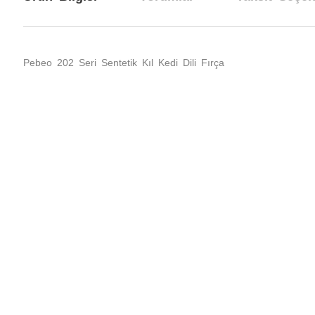
Pebeo 202 Seri Sentetik Kıl Kedi Dili Fırça
Bu ürünün fiyat bilgisi, resim, ürün açıklamalarında ve diğer konul
Görüş ve önerileriniz için teşekkür ederiz.
Ürün resmi kalitesiz, bozuk veya görüntülenemiyor.
Ürün açıklamasında eksik bilgiler bulunuyor.
Ürün bilgilerinde hatalar bulunuyor.