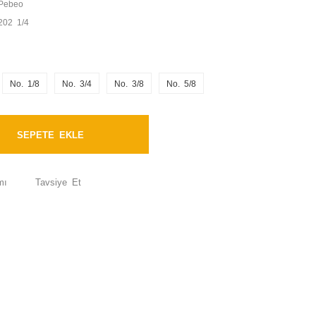
Pebeo
202 1/4
No. 1/8
No. 3/4
No. 3/8
No. 5/8
SEPETE EKLE
mı
Tavsiye Et