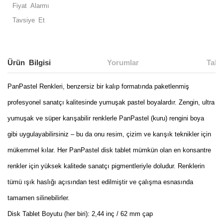
Fiyat Alarmı
Tavsiye Et
Ürün Bilgisi
Yorumlar
Taks
PanPastel Renkleri, benzersiz bir kalıp formatında paketlenmiş
profesyonel sanatçı kalitesinde yumuşak pastel boyalardır. Zengin, ultra
yumuşak ve süper karışabilir renklerle PanPastel (kuru) rengini boya
gibi uygulayabilirsiniz – bu da onu resim, çizim ve karışık teknikler için
mükemmel kılar. Her PanPastel disk tablet mümkün olan en konsantre
renkler için yüksek kalitede sanatçı pigmentleriyle doludur. Renklerin
tümü ışık haslığı açısından test edilmiştir ve çalışma esnasında
tamamen silinebilirler.
Disk Tablet Boyutu (her biri): 2,44 inç / 62 mm çap