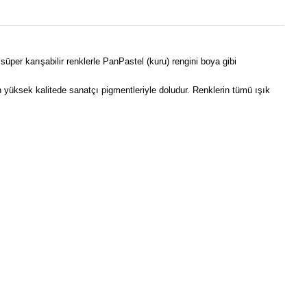
per karışabilir renklerle PanPastel (kuru) rengini boya gibi
n yüksek kalitede sanatçı pigmentleriyle doludur. Renklerin tümü ışık
ebilirsiniz.