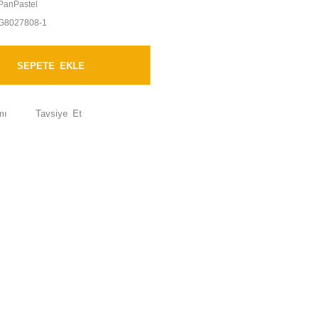
PanPastel
G8027808-1
SEPETE EKLE
mı
Tavsiye Et