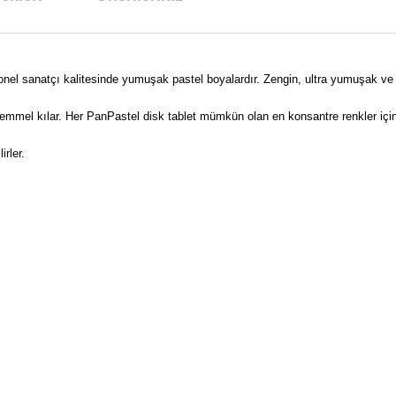
nel sanatçı kalitesinde yumuşak pastel boyalardır. Zengin, ultra yumuşak ve sü
ükemmel kılar. Her PanPastel disk tablet mümkün olan en konsantre renkler içi
rler.
arda yetersiz gördüğünüz noktaları öneri formunu kullanarak tarafımıza ilet
Bu ürüne ilk yorumu siz yapın!
Yorum Yaz