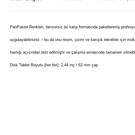
PanPastel Renkleri, benzersiz bir kalıp formatında paketlenmiş profesyo
uygulayabilirsiniz – bu da onu resim, çizim ve karışık teknikler için m
haslığı açısından test edilmiştir ve çalışma esnasında tamamen silinebili
Disk Tablet Boyutu (her biri): 2,44 inç / 62 mm çap
Bu ürünün fiyat bilgisi, resim, ürün açıklamalarında ve diğer konul
Görüş ve önerileriniz için teşekkür ederiz.
Ürün resmi kalitesiz, bozuk veya görüntülenemiyor.