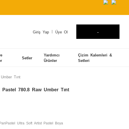
Giriş Yap
Üye Ol
-
ve
Yardımcı
Çizim Kalemleri &
Setler
er
Ürünler
Setleri
w Umber Tınt
st Pastel 780.8 Raw Umber Tınt
PanPastel Ultra Soft Artist Pastel Boya