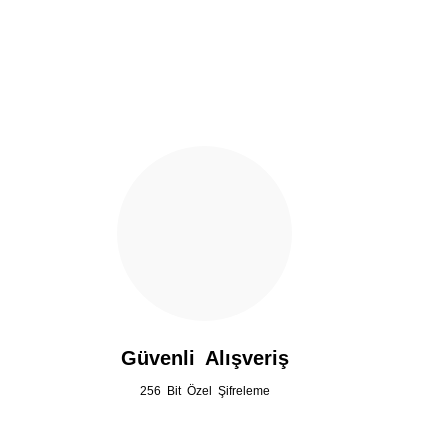
Ürün açıklamasında eksik bilgiler bulunuyor.
Ürün bilgilerinde hatalar bulunuyor.
Ürün fiyatı diğer sitelerden daha pahalı.
Bu ürüne benzer farklı alternatifler olmalı.
Güvenli Alışveriş
256 Bit Özel Şifreleme