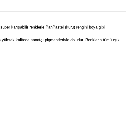
per karışabilir renklerle PanPastel (kuru) rengini boya gibi
n yüksek kalitede sanatçı pigmentleriyle doludur. Renklerin tümü ışık
ebilirsiniz.