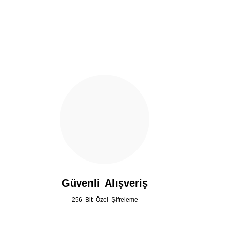
Ürün açıklamasında eksik bilgiler bulunuyor.
Ürün bilgilerinde hatalar bulunuyor.
Ürün fiyatı diğer sitelerden daha pahalı.
Bu ürüne benzer farklı alternatifler olmalı.
Güvenli Alışveriş
256 Bit Özel Şifreleme