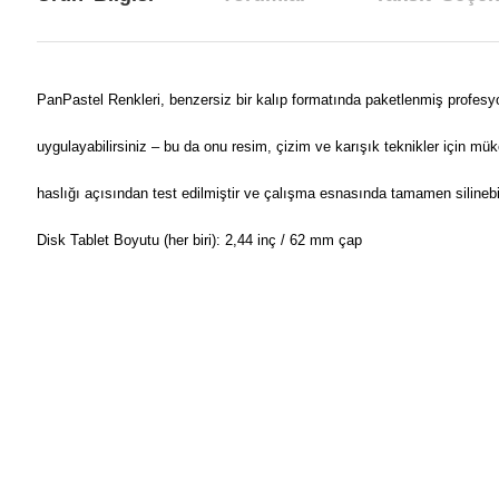
PanPastel Renkleri, benzersiz bir kalıp formatında paketlenmiş profesyo
uygulayabilirsiniz – bu da onu resim, çizim ve karışık teknikler için m
haslığı açısından test edilmiştir ve çalışma esnasında tamamen silinebili
Disk Tablet Boyutu (her biri): 2,44 inç / 62 mm çap
Bu ürünün fiyat bilgisi, resim, ürün açıklamalarında ve diğer konul
Görüş ve önerileriniz için teşekkür ederiz.
Ürün resmi kalitesiz, bozuk veya görüntülenemiyor.