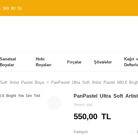
) 399 80 56
Sanatsal
Hobi
Kağıt 
Fırçalar
Şövaleler
Boyalar
Boyaları
Defterl
Soft Artist Pastel Boya
PanPastel Ultra Soft Artist Pastel 680.8 Brıg
PanPastel Ultra Soft Artis
Yorum yap
550,00 TL
Kategori