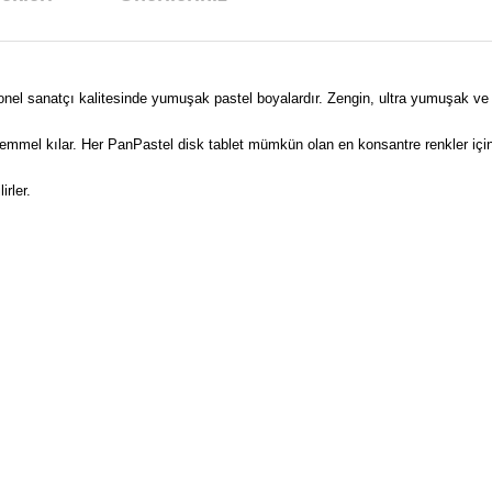
nel sanatçı kalitesinde yumuşak pastel boyalardır. Zengin, ultra yumuşak ve sü
ükemmel kılar. Her PanPastel disk tablet mümkün olan en konsantre renkler içi
rler.
arda yetersiz gördüğünüz noktaları öneri formunu kullanarak tarafımıza ilet
Bu ürüne ilk yorumu siz yapın!
Yorum Yaz