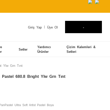
Giriş Yap
Üye Ol
-
ve
Yardımcı
Çizim Kalemleri &
Setler
er
Ürünler
Setleri
ht Ylw Grn Tınt
t Pastel 680.8 Brıght Ylw Grn Tınt
PanPastel Ultra Soft Artist Pastel Boya