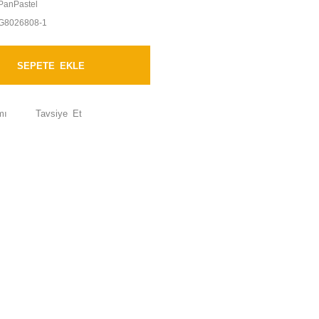
PanPastel
G8026808-1
SEPETE EKLE
mı
Tavsiye Et