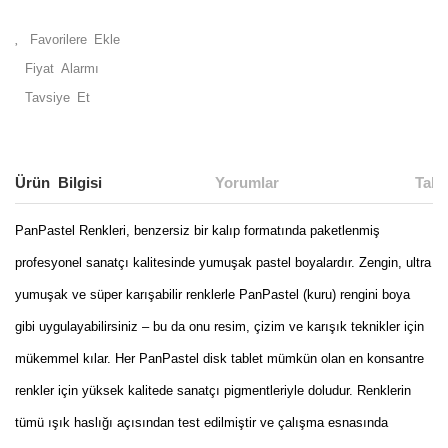
Fiyat Alarmı
Tavsiye Et
Ürün Bilgisi
Yorumlar
Taks
PanPastel Renkleri, benzersiz bir kalıp formatında paketlenmiş
profesyonel sanatçı kalitesinde yumuşak pastel boyalardır. Zengin, ultra
yumuşak ve süper karışabilir renklerle PanPastel (kuru) rengini boya
gibi uygulayabilirsiniz – bu da onu resim, çizim ve karışık teknikler için
mükemmel kılar. Her PanPastel disk tablet mümkün olan en konsantre
renkler için yüksek kalitede sanatçı pigmentleriyle doludur. Renklerin
tümü ışık haslığı açısından test edilmiştir ve çalışma esnasında