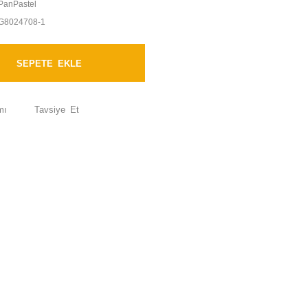
PanPastel
G8024708-1
SEPETE EKLE
mı
Tavsiye Et