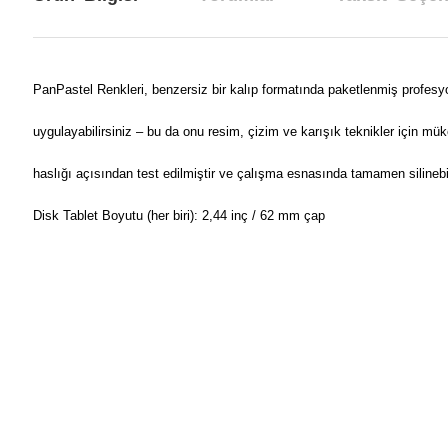
PanPastel Renkleri, benzersiz bir kalıp formatında paketlenmiş profesyo
uygulayabilirsiniz – bu da onu resim, çizim ve karışık teknikler için m
haslığı açısından test edilmiştir ve çalışma esnasında tamamen silinebili
Disk Tablet Boyutu (her biri): 2,44 inç / 62 mm çap
Bu ürünün fiyat bilgisi, resim, ürün açıklamalarında ve diğer konul
Görüş ve önerileriniz için teşekkür ederiz.
Ürün resmi kalitesiz, bozuk veya görüntülenemiyor.