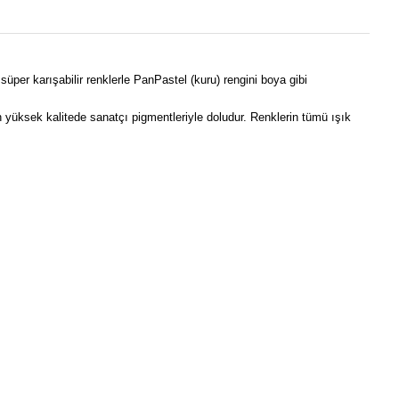
per karışabilir renklerle PanPastel (kuru) rengini boya gibi
n yüksek kalitede sanatçı pigmentleriyle doludur. Renklerin tümü ışık
ebilirsiniz.