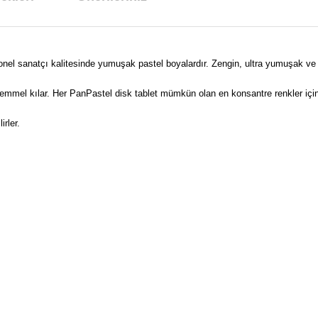
nel sanatçı kalitesinde yumuşak pastel boyalardır. Zengin, ultra yumuşak ve sü
ükemmel kılar. Her PanPastel disk tablet mümkün olan en konsantre renkler içi
rler.
arda yetersiz gördüğünüz noktaları öneri formunu kullanarak tarafımıza ilet
Bu ürüne ilk yorumu siz yapın!
Yorum Yaz