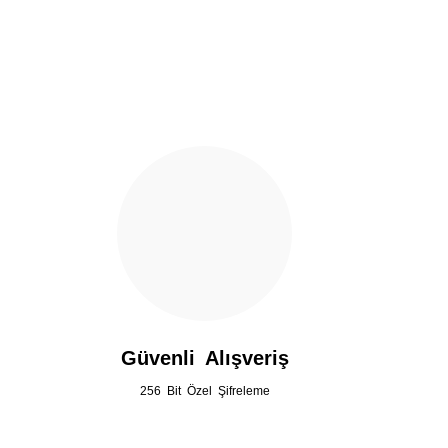
Ürün açıklamasında eksik bilgiler bulunuyor.
Ürün bilgilerinde hatalar bulunuyor.
Ürün fiyatı diğer sitelerden daha pahalı.
Bu ürüne benzer farklı alternatifler olmalı.
Güvenli Alışveriş
256 Bit Özel Şifreleme