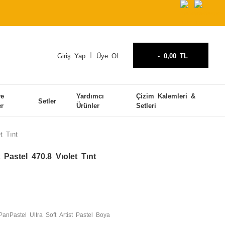
Giriş Yap
Üye Ol
-
0,00 TL
ve
Yardımcı
Çizim Kalemleri &
Setler
er
Ürünler
Setleri
t Tınt
 Pastel 470.8 Vıolet Tınt
PanPastel Ultra Soft Artist Pastel Boya