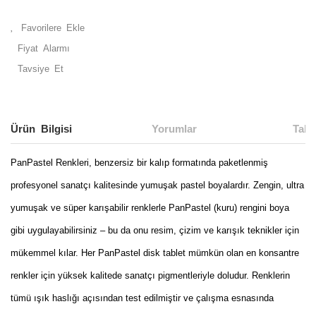
Fiyat Alarmı
Tavsiye Et
Ürün Bilgisi
Yorumlar
Taks
PanPastel Renkleri, benzersiz bir kalıp formatında paketlenmiş
profesyonel sanatçı kalitesinde yumuşak pastel boyalardır. Zengin, ultra
yumuşak ve süper karışabilir renklerle PanPastel (kuru) rengini boya
gibi uygulayabilirsiniz – bu da onu resim, çizim ve karışık teknikler için
mükemmel kılar. Her PanPastel disk tablet mümkün olan en konsantre
renkler için yüksek kalitede sanatçı pigmentleriyle doludur. Renklerin
tümü ışık haslığı açısından test edilmiştir ve çalışma esnasında