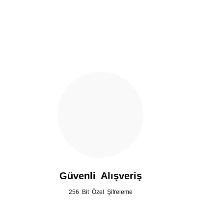
Ürün açıklamasında eksik bilgiler bulunuyor.
Ürün bilgilerinde hatalar bulunuyor.
Ürün fiyatı diğer sitelerden daha pahalı.
Bu ürüne benzer farklı alternatifler olmalı.
Güvenli Alışveriş
256 Bit Özel Şifreleme