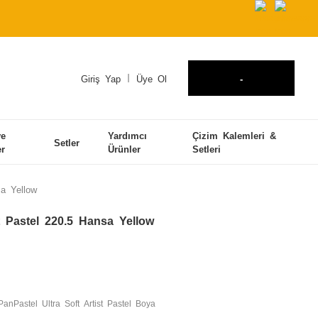
Giriş Yap
Üye Ol
-
ve
Yardımcı
Çizim Kalemleri &
Setler
er
Ürünler
Setleri
sa Yellow
t Pastel 220.5 Hansa Yellow
PanPastel Ultra Soft Artist Pastel Boya