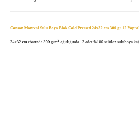
Canson Montval Sulu Boya Blok Cold Pressed 24x32 cm 300 gr 12 Yapra
2
24x32 cm ebatında 300 g/m
ağırlığında 12 adet %100 selüloz suluboya kağıd
Bu ürünün fiyat bilgisi, resim, ürün açıklamalarında ve diğer konul
Görüş ve önerileriniz için teşekkür ederiz.
Ürün resmi kalitesiz, bozuk veya görüntülenemiyor.
Ürün açıklamasında eksik bilgiler bulunuyor.