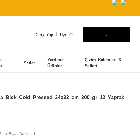
Giriş Yap
Üye Ol
-
ve
Yardımcı
Çizim Kalemleri &
Setler
er
Ürünler
Setleri
a Blok Cold Pressed 24x32 cm 300 gr 12 Yaprak
Sulu Boya Defterleri