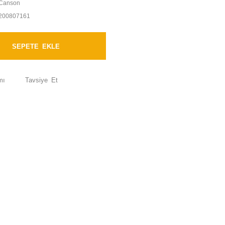
Canson
200807161
SEPETE EKLE
mı
Tavsiye Et