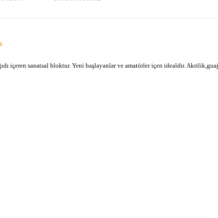
k
ı içeren sanatsal bloktur. Yeni başlayanlar ve amatörler içen idealdir. Akrilik,guaj
arda yetersiz gördüğünüz noktaları öneri formunu kullanarak tarafımıza ilet
Bu ürüne ilk yorumu siz yapın!
Yorum Yaz