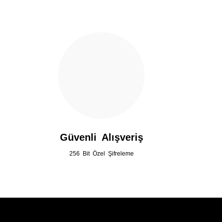
Ürün bilgilerinde hatalar bulunuyor.
Ürün fiyatı diğer sitelerden daha pahalı.
Bu ürüne benzer farklı alternatifler olmalı.
Güvenli Alışveriş
256 Bit Özel Şifreleme