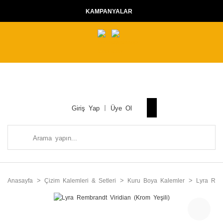
KAMPANYALAR
Giriş Yap
Üye Ol
Anasayfa
Çizim Kalemleri & Setleri
Kuru Boya Kalemler
Lyra Rem