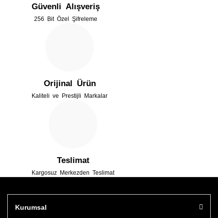
Güvenli Alışveriş
Ürün bilgilerinde hatalar bulunuyor.
256 Bit Özel Şifreleme
Ürün fiyatı diğer sitelerden daha pahalı.
Bu ürüne benzer farklı alternatifler olmalı.
Orijinal Ürün
Kaliteli ve Prestijli Markalar
Gönder
Teslimat
Kargosuz Merkezden Teslimat
Kurumsal