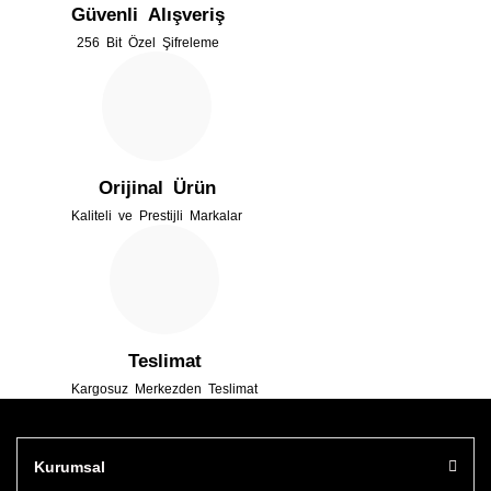
Güvenli Alışveriş
Ürün bilgilerinde hatalar bulunuyor.
256 Bit Özel Şifreleme
Ürün fiyatı diğer sitelerden daha pahalı.
Bu ürüne benzer farklı alternatifler olmalı.
Orijinal Ürün
Kaliteli ve Prestijli Markalar
Gönder
Teslimat
Kargosuz Merkezden Teslimat
Kurumsal