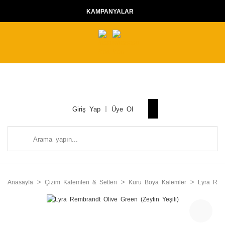
KAMPANYALAR
Giriş Yap
Üye Ol
Anasayfa
Çizim Kalemleri & Setleri
Kuru Boya Kalemler
Lyra Rem