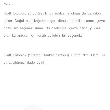
korur.
Kraft fotoblok, sürdürülebilir bir malzeme olmasıyla da dikkat
çeker. Doğal kraft kağıdının geri dönüştürülebilir olması, çevre
dostu bir seçenek sunar. Bu özelliğiyle, çevre bilinci yüksek
olan kullanıcılar için tercih edilebilir bir seçenektir.
Kraft Fotoblok (Straforlu Maket Kartonu) 10mm 70x100cm ile
yaratıcılığınızı ifade edin!
Bu ürünün fiyat bilgisi, resim, ürün açıklamalarında ve diğer
konularda yetersiz gördüğünüz noktaları öneri formunu
Bu ürüne ilk yorumu siz yapın!
kullanarak tarafımıza iletebilirsiniz.
Görüş ve önerileriniz için teşekkür ederiz.
Yorum Yaz