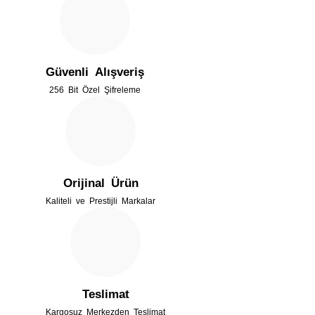
Ürün resmi kalitesiz, bozuk veya görüntülenemiyor.
Ürün açıklamasında eksik bilgiler bulunuyor.
Güvenli Alışveriş
Ürün bilgilerinde hatalar bulunuyor.
256 Bit Özel Şifreleme
Ürün fiyatı diğer sitelerden daha pahalı.
Bu ürüne benzer farklı alternatifler olmalı.
Orijinal Ürün
Kaliteli ve Prestijli Markalar
Gönder
Teslimat
Kargosuz Merkezden Teslimat