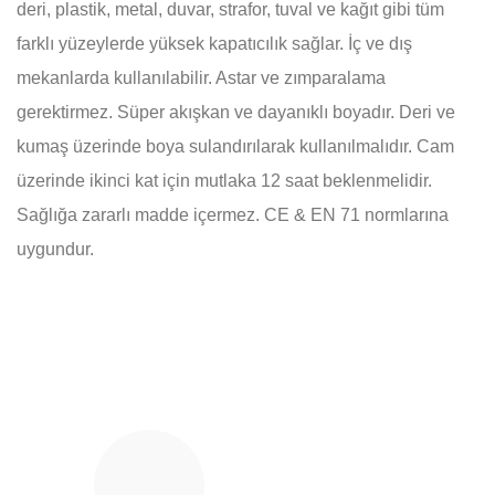
deri, plastik, metal, duvar, strafor, tuval ve kağıt gibi tüm
farklı yüzeylerde yüksek kapatıcılık sağlar. İç ve dış
mekanlarda kullanılabilir. Astar ve zımparalama
gerektirmez. Süper akışkan ve dayanıklı boyadır. Deri ve
kumaş üzerinde boya sulandırılarak kullanılmalıdır. Cam
üzerinde ikinci kat için mutlaka 12 saat beklenmelidir.
Sağlığa zararlı madde içermez. CE & EN 71 normlarına
uygundur.
Bu ürünün fiyat bilgisi, resim, ürün açıklamalarında ve diğer
konularda yetersiz gördüğünüz noktaları öneri formunu
Bu ürüne ilk yorumu siz yapın!
kullanarak tarafımıza iletebilirsiniz.
Görüş ve önerileriniz için teşekkür ederiz.
Yorum Yaz
Ürün resmi kalitesiz, bozuk veya görüntülenemiyor.