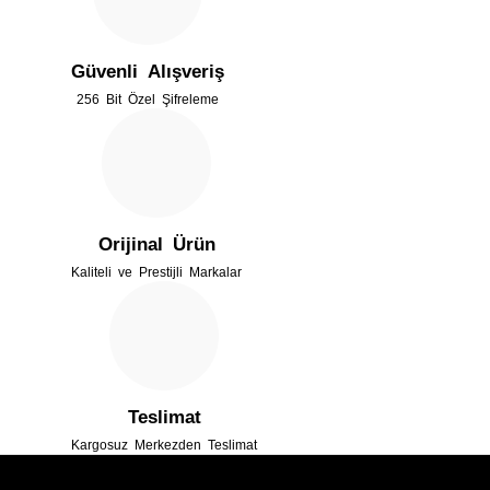
Ürün açıklamasında eksik bilgiler bulunuyor.
Güvenli Alışveriş
Ürün bilgilerinde hatalar bulunuyor.
256 Bit Özel Şifreleme
Ürün fiyatı diğer sitelerden daha pahalı.
Bu ürüne benzer farklı alternatifler olmalı.
Orijinal Ürün
Kaliteli ve Prestijli Markalar
Gönder
Teslimat
Kargosuz Merkezden Teslimat