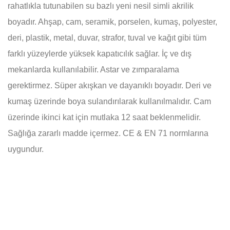
rahatlıkla tutunabilen su bazlı yeni nesil simli akrilik
boyadır. Ahşap, cam, seramik, porselen, kumaş, polyester,
deri, plastik, metal, duvar, strafor, tuval ve kağıt gibi tüm
farklı yüzeylerde yüksek kapatıcılık sağlar. İç ve dış
mekanlarda kullanılabilir. Astar ve zımparalama
gerektirmez. Süper akışkan ve dayanıklı boyadır. Deri ve
kumaş üzerinde boya sulandırılarak kullanılmalıdır. Cam
üzerinde ikinci kat için mutlaka 12 saat beklenmelidir.
Sağlığa zararlı madde içermez. CE & EN 71 normlarına
uygundur.
Bu ürünün fiyat bilgisi, resim, ürün açıklamalarında ve diğer
konularda yetersiz gördüğünüz noktaları öneri formunu
Bu ürüne ilk yorumu siz yapın!
kullanarak tarafımıza iletebilirsiniz.
Görüş ve önerileriniz için teşekkür ederiz.
Yorum Yaz