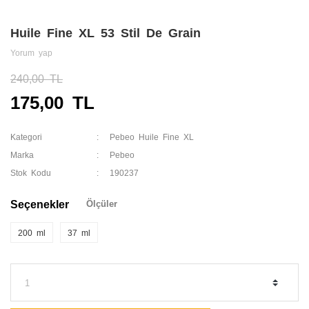
Huile Fine XL 53 Stil De Grain
Yorum yap
240,00 TL
175,00 TL
Kategori
Pebeo Huile Fine XL
Marka
Pebeo
Stok Kodu
190237
Seçenekler
Ölçüler
200 ml
37 ml