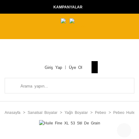
KAMPANYALAR
Giriş Yap
Üye Ol
Anasayfa
Sanatsal Boyalar
Yağlı Boyalar
Pebeo
Pebeo Huile 