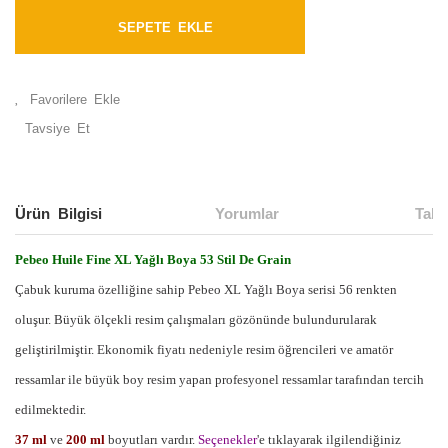
SEPETE EKLE
Tavsiye Et
Ürün Bilgisi
Yorumlar
Taks
Pebeo Huile Fine XL Yağlı Boya 53 Stil De Grain
Çabuk kuruma özelliğine sahip Pebeo XL Yağlı Boya serisi 56 renkten
oluşur. Büyük ölçekli resim çalışmaları gözönünde bulundurularak
geliştirilmiştir. Ekonomik fiyatı nedeniyle resim öğrencileri ve amatör
ressamlar ile büyük boy resim yapan profesyonel ressamlar tarafından tercih
edilmektedir.
37 ml
ve
200 ml
boyutları vardır.
Seçenekler
'e
tıklayarak ilgilendiğiniz