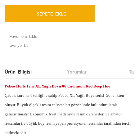
SEPETE EKLE
Tavsiye Et
Ürün Bilgisi
Yorumlar
Taks
Pebeo Huile Fine XL Yağlı Boya 06 Cadmium Red Deep Hue
Çabuk kuruma özelliğine sahip Pebeo XL Yağlı Boya serisi 56 renkten
oluşur. Büyük ölçekli resim çalışmaları gözönünde bulundurularak
geliştirilmiştir. Ekonomik fiyatı nedeniyle resim öğrencileri ve amatör
ressamlar ile büyük boy resim yapan profesyonel ressamlar tarafından tercih
edilmektedir.