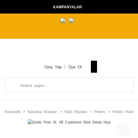
KAMPANYALAR
Giriş Yap
Üye Ol
Anasayfa
Sanatsal Boyalar
Yağlı Boyalar
Pebeo
Pebeo Huile 