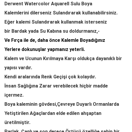
Derwent Watercolor Aquarell Sulu Boya
Kalemlerini
dilerseniz
Sulandırarak
kullanabilirsiniz.
Eğer kalemi
Sulandırarak
kullanmak isterseniz
bir
Bardak
yada
Su Kabına
su doldurmanız,-
Ve
Fırça
ile de, daha önce
Kalemle Boyadığınız
Yerlere
dokunuşlar yapmanız yeterli.
Kalem ve Ucunun
Kırılmaya Karşı
oldukça dayanıklı bir
yapısı vardır.
Kendi aralarında
Renk Geçişi
çok kolaydır.
İnsan Sağlığına
Zarar
verebilecek hiçbir madde
içermez.
Boya kaleminin gövdesi,
Çevreye Duyarlı
Ormanlarda
Yetiştirilen Ağaçlardan
elde edilen ahşaptan
üretilmiştir.
Parlak
,
Canlı
ve son derece
Ö
rtücü
özelliğe sahip bir