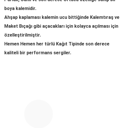
boya kalemidir.
Ahşap kaplaması kalemin ucu bittiğinde
Kalemtıraş ve
Maket Bıçağı
gibi
açacakları için kolayca açılması için
özelleştirilmiştir.
Hemen Hemen her türlü
Kağıt Tipinde
son derece
kaliteli bir performans sergiler.
Bu ürünün fiyat bilgisi, resim, ürün açıklamalarında ve diğer
konularda yetersiz gördüğünüz noktaları öneri formunu
Bu ürüne ilk yorumu siz yapın!
kullanarak tarafımıza iletebilirsiniz.
Görüş ve önerileriniz için teşekkür ederiz.
Yorum Yaz
Ürün resmi kalitesiz, bozuk veya görüntülenemiyor.
Ürün açıklamasında eksik bilgiler bulunuyor.