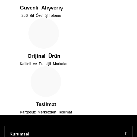
Güvenli Alışveriş
Ürün bilgilerinde hatalar bulunuyor.
256 Bit Özel Şifreleme
Ürün fiyatı diğer sitelerden daha pahalı.
Bu ürüne benzer farklı alternatifler olmalı.
Orijinal Ürün
Kaliteli ve Prestijli Markalar
Gönder
Teslimat
Kargosuz Merkezden Teslimat
Kurumsal