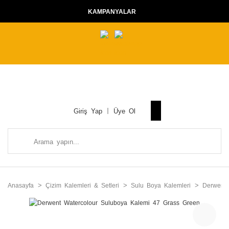
KAMPANYALAR
Giriş Yap
Üye Ol
Anasayfa
Çizim Kalemleri & Setleri
Sulu Boya Kalemleri
Derwent 