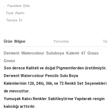
Fiyat Alarmı
Tavsiye Et
Ürün Bilgisi
Yorumlar
Taks
Derwent Watercolour Suluboya Kalemi 47 Grass
Green
Son derece
Kaliteli
ve doğal
Pigmentlerden
üretilmiştir.
Derwent Watercolour Pencils Sulu Boya
Kalemlerinin
12li, 24lü, 36lı,
ve
72
Renkli Set Seçenekleri
de mevcuttur.
Yumuşak
Kalıcı Renkler
Sabitleştirme
Yapılarak rengin
kalıcılığı arttırılır.