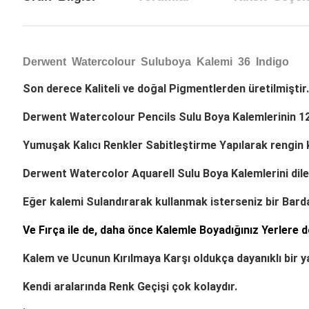
Derwent Watercolour Suluboya Kalemi 36 Indigo
Son derece
Kaliteli
ve doğal
Pigmentlerden
üretilmiştir.
Derwent Watercolour Pencils Sulu Boya Kalemlerinin
12
Yumuşak
Kalıcı Renkler
Sabitleştirme
Yapılarak rengin ka
Derwent Watercolor Aquarell Sulu Boya Kalemlerini
dil
Eğer kalemi
Sulandırarak
kullanmak isterseniz bir
Bard
Ve
Fırça
ile de, daha önce
Kalemle Boyadığınız Yerlere
d
Kalem ve Ucunun
Kırılmaya Karşı
oldukça dayanıklı bir ya
Kendi aralarında
Renk Geçişi
çok kolaydır.