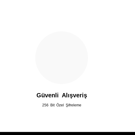
Ürün bilgilerinde hatalar bulunuyor.
Ürün fiyatı diğer sitelerden daha pahalı.
Bu ürüne benzer farklı alternatifler olmalı.
Güvenli Alışveriş
256 Bit Özel Şifreleme