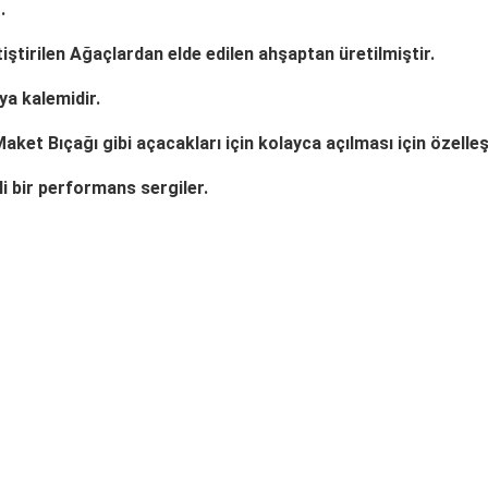
.
iştirilen Ağaçlardan
elde edilen ahşaptan üretilmiştir.
ya kalemidir.
Maket Bıçağı
gibi
açacakları için kolayca açılması için özelleşt
i bir performans sergiler.
arda yetersiz gördüğünüz noktaları öneri formunu kullanarak tarafımıza ilet
Bu ürüne ilk yorumu siz yapın!
Yorum Yaz