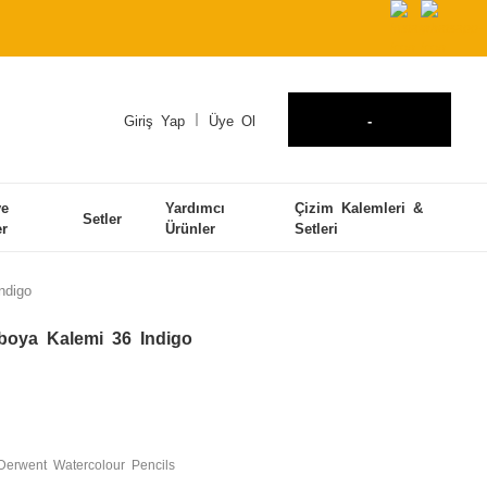
Giriş Yap
Üye Ol
-
ve
Yardımcı
Çizim Kalemleri &
Setler
er
Ürünler
Setleri
ndigo
boya Kalemi 36 Indigo
Derwent Watercolour Pencils