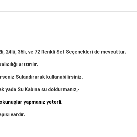
li, 24lü, 36lı,
ve
72
Renkli Set Seçenekleri de mevcuttur.
lıcılığı arttırılır.
erseniz
Sulandırarak
kullanabilirsiniz.
ak
yada
Su Kabına
su doldurmanız,-
okunuşlar yapmanız yeterli.
pısı vardır.