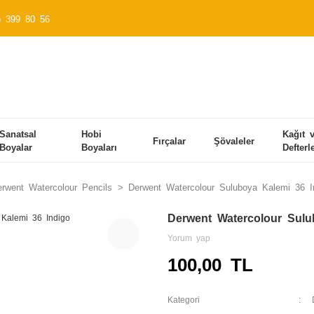
) 399 80 56
Sanatsal
Hobi
Kağıt 
Fırçalar
Şövaleler
Boyalar
Boyaları
Defterl
rwent Watercolour Pencils
Derwent Watercolour Suluboya Kalemi 36 I
Derwent Watercolour Sulu
Yorum yap
100,00 TL
Kategori