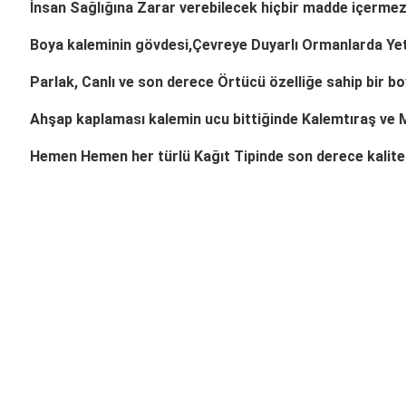
İnsan Sağlığına
Zarar
verebilecek hiçbir madde içermez
Boya kaleminin gövdesi,
Çevreye Duyarlı
Ormanlarda Yet
Parlak
,
Canlı
ve son derece
Ö
rtücü
özelliğe sahip bir bo
Ahşap kaplaması kalemin ucu bittiğinde
Kalemtıraş ve 
Hemen Hemen her türlü
Kağıt Tipinde
son derece kalitel
Bu ürünün fiyat bilgisi, resim, ürün açıklamalarında ve diğer konul
Görüş ve önerileriniz için teşekkür ederiz.
Ürün resmi kalitesiz, bozuk veya görüntülenemiyor.
Ürün açıklamasında eksik bilgiler bulunuyor.