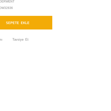
DERWENT
DW32836
SEPETE EKLE
mı
Tavsiye Et