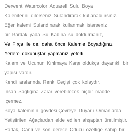
Derwent Watercolor Aquarell Sulu Boya
Kalemlerini
dilerseniz
Sulandırarak
kullanabilirsiniz.
Eğer kalemi
Sulandırarak
kullanmak isterseniz
bir
Bardak
yada
Su Kabına
su doldurmanız,-
Ve
Fırça
ile de, daha önce
Kalemle Boyadığınız
Yerlere
dokunuşlar yapmanız yeterli.
Kalem ve Ucunun
Kırılmaya Karşı
oldukça dayanıklı bir
yapısı vardır.
Kendi aralarında
Renk Geçişi
çok kolaydır.
İnsan Sağlığına
Zarar
verebilecek hiçbir madde
içermez.
Boya kaleminin gövdesi,
Çevreye Duyarlı
Ormanlarda
Yetiştirilen Ağaçlardan
elde edilen ahşaptan üretilmiştir.
Parlak
,
Canlı
ve son derece
Ö
rtücü
özelliğe sahip bir