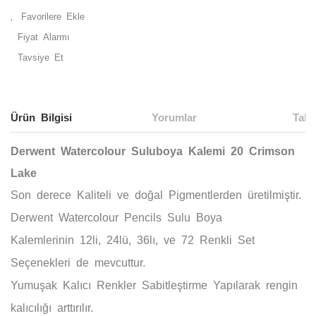
Fiyat Alarmı
Tavsiye Et
Ürün Bilgisi
Yorumlar
Taks
Derwent Watercolour Suluboya Kalemi 20 Crimson
Lake
Son derece
Kaliteli
ve doğal
Pigmentlerden
üretilmiştir.
Derwent Watercolour Pencils Sulu Boya
Kalemlerinin
12li, 24lü, 36lı,
ve
72
Renkli Set
Seçenekleri de mevcuttur.
Yumuşak
Kalıcı Renkler
Sabitleştirme
Yapılarak rengin
kalıcılığı arttırılır.