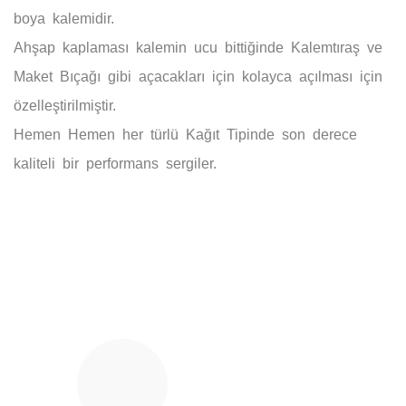
boya kalemidir.
Ahşap kaplaması kalemin ucu bittiğinde
Kalemtıraş ve
Maket Bıçağı
gibi
açacakları için kolayca açılması için
özelleştirilmiştir.
Hemen Hemen her türlü
Kağıt Tipinde
son derece
kaliteli bir performans sergiler.
Bu ürünün fiyat bilgisi, resim, ürün açıklamalarında ve diğer
konularda yetersiz gördüğünüz noktaları öneri formunu
Bu ürüne ilk yorumu siz yapın!
kullanarak tarafımıza iletebilirsiniz.
Görüş ve önerileriniz için teşekkür ederiz.
Yorum Yaz
Ürün resmi kalitesiz, bozuk veya görüntülenemiyor.