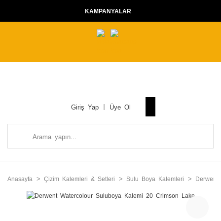
KAMPANYALAR
Giriş Yap
Üye Ol
Anasayfa
Çizim Kalemleri & Setleri
Sulu Boya Kalemleri
Derwent 