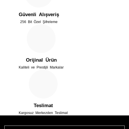
Ürün açıklamasında eksik bilgiler bulunuyor.
Güvenli Alışveriş
Ürün bilgilerinde hatalar bulunuyor.
256 Bit Özel Şifreleme
Ürün fiyatı diğer sitelerden daha pahalı.
Bu ürüne benzer farklı alternatifler olmalı.
Orijinal Ürün
Kaliteli ve Prestijli Markalar
Gönder
Teslimat
Kargosuz Merkezden Teslimat