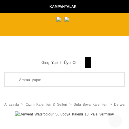
KAMPANYALAR
Giriş Yap
Üye Ol
Anasayfa
Çizim Kalemleri & Setleri
Sulu Boya Kalemleri
Derwent 