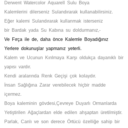
Derwent Watercolor Aquarell Sulu Boya
Kalemlerini
dilerseniz
Sulandırarak
kullanabilirsiniz.
Eğer kalemi
Sulandırarak
kullanmak isterseniz
bir
Bardak
yada
Su Kabına
su doldurmanız,-
Ve
Fırça
ile de, daha önce
Kalemle Boyadığınız
Yerlere
dokunuşlar yapmanız yeterli.
Kalem ve Ucunun
Kırılmaya Karşı
oldukça dayanıklı bir
yapısı vardır.
Kendi aralarında
Renk Geçişi
çok kolaydır.
İnsan Sağlığına
Zarar
verebilecek hiçbir madde
içermez.
Boya kaleminin gövdesi,
Çevreye Duyarlı
Ormanlarda
Yetiştirilen Ağaçlardan
elde edilen ahşaptan üretilmiştir.
Parlak
,
Canlı
ve son derece
Ö
rtücü
özelliğe sahip bir