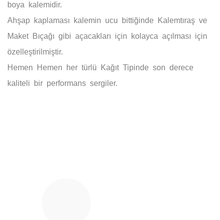
boya kalemidir.
Ahşap kaplaması kalemin ucu bittiğinde
Kalemtıraş ve
Maket Bıçağı
gibi
açacakları için kolayca açılması için
özelleştirilmiştir.
Hemen Hemen her türlü
Kağıt Tipinde
son derece
kaliteli bir performans sergiler.
Bu ürünün fiyat bilgisi, resim, ürün açıklamalarında ve diğer
konularda yetersiz gördüğünüz noktaları öneri formunu
Bu ürüne ilk yorumu siz yapın!
kullanarak tarafımıza iletebilirsiniz.
Görüş ve önerileriniz için teşekkür ederiz.
Yorum Yaz
Ürün resmi kalitesiz, bozuk veya görüntülenemiyor.
Ürün açıklamasında eksik bilgiler bulunuyor.