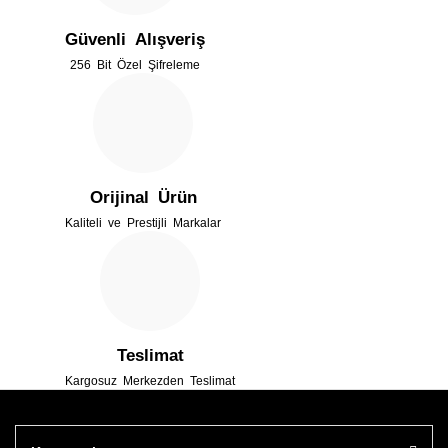
Güvenli Alışveriş
Ürün bilgilerinde hatalar bulunuyor.
256 Bit Özel Şifreleme
Ürün fiyatı diğer sitelerden daha pahalı.
Bu ürüne benzer farklı alternatifler olmalı.
Orijinal Ürün
Kaliteli ve Prestijli Markalar
Gönder
Teslimat
Kargosuz Merkezden Teslimat