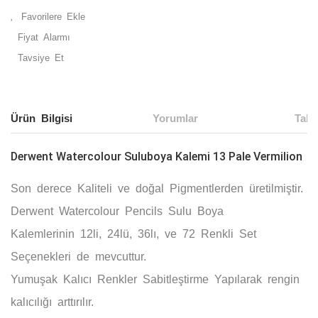
Fiyat Alarmı
Tavsiye Et
Ürün Bilgisi
Yorumlar
Taks
Derwent Watercolour Suluboya Kalemi 13 Pale Vermilion
Son derece
Kaliteli
ve doğal
Pigmentlerden
üretilmiştir.
Derwent Watercolour Pencils Sulu Boya
Kalemlerinin
12li, 24lü, 36lı,
ve
72
Renkli Set
Seçenekleri de mevcuttur.
Yumuşak
Kalıcı Renkler
Sabitleştirme
Yapılarak rengin
kalıcılığı arttırılır.