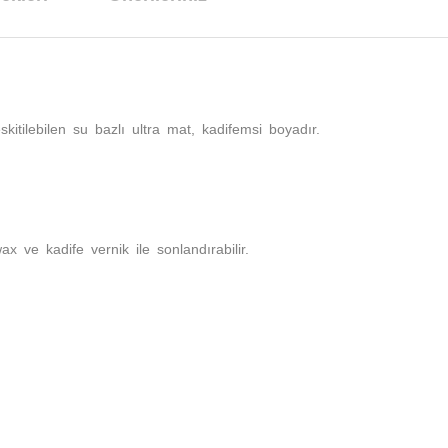
itilebilen su bazlı ultra mat, kadifemsi boyadır.
 ve kadife vernik ile sonlandırabilir.
arda yetersiz gördüğünüz noktaları öneri formunu kullanarak tarafımıza ilet
Bu ürüne ilk yorumu siz yapın!