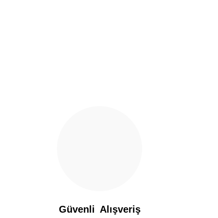
Ürün resmi kalitesiz, bozuk veya görüntülenemiyor.
Ürün açıklamasında eksik bilgiler bulunuyor.
Ürün bilgilerinde hatalar bulunuyor.
Ürün fiyatı diğer sitelerden daha pahalı.
Bu ürüne benzer farklı alternatifler olmalı.
Güvenli Alışveriş