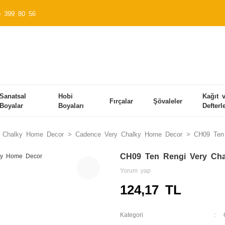
) 399 80 56
Sanatsal
Hobi
Kağıt 
Fırçalar
Şövaleler
Boyalar
Boyaları
Defterl
 Chalky Home Decor
Cadence Very Chalky Home Decor
CH09 Ten
CH09 Ten Rengi Very Ch
Yorum yap
124,17 TL
Kategori