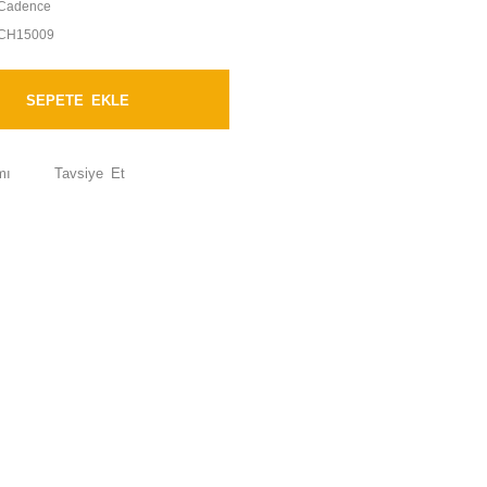
Cadence
CH15009
SEPETE EKLE
mı
Tavsiye Et