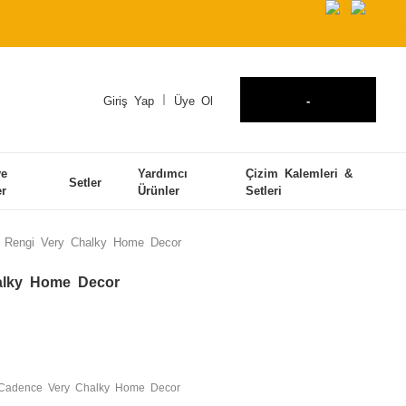
Giriş Yap
Üye Ol
-
ve
Yardımcı
Çizim Kalemleri &
Setler
er
Ürünler
Setleri
 Rengi Very Chalky Home Decor
alky Home Decor
Cadence Very Chalky Home Decor