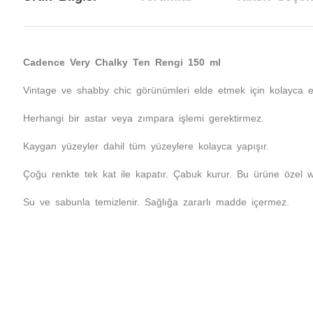
Cadence Very Chalky Ten Rengi 150 ml
Vintage ve shabby chic görünümleri elde etmek için kolayca esk
Herhangi bir astar veya zımpara işlemi gerektirmez.
Kaygan yüzeyler dahil tüm yüzeylere kolayca yapışır.
Çoğu renkte tek kat ile kapatır. Çabuk kurur. Bu ürüne özel wax
Su ve sabunla temizlenir. Sağlığa zararlı madde içermez.
Bu ürünün fiyat bilgisi, resim, ürün açıklamalarında ve diğer konul
Görüş ve önerileriniz için teşekkür ederiz.