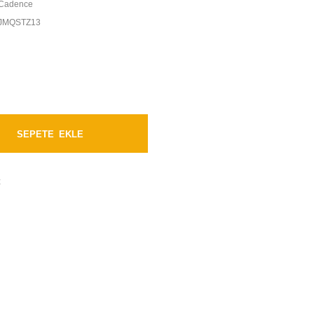
Cadence
JMQSTZ13
SEPETE EKLE
t