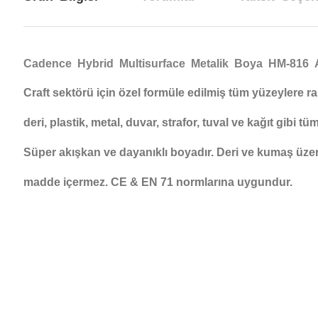
Cadence Hybrid Multisurface Metalik Boya HM-816 
Craft sektörü için özel formüle edilmiş tüm yüzeylere ra
deri, plastik, metal, duvar, strafor, tuval ve kağıt gibi 
Süper akışkan ve dayanıklı boyadır. Deri ve kumaş üzerin
madde içermez. CE & EN 71 normlarına uygundur.
Bu ürünün fiyat bilgisi, resim, ürün açıklamalarında ve diğer konul
Görüş ve önerileriniz için teşekkür ederiz.