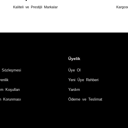
Kaliteli ve Prestijli Markalar
Kargos
Üyelik
ş Sözleşmesi
Üye Ol
venlik
Yeni Üye Rehberi
im Koşulları
Yardım
rin Korunması
Ödeme ve Teslimat