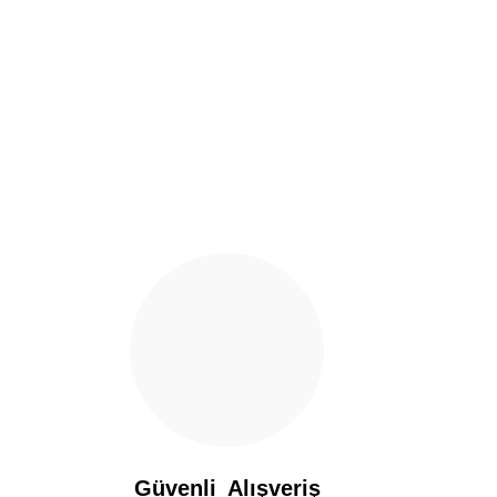
Ürün resmi kalitesiz, bozuk veya görüntülenemiyor.
Ürün açıklamasında eksik bilgiler bulunuyor.
Ürün bilgilerinde hatalar bulunuyor.
Ürün fiyatı diğer sitelerden daha pahalı.
Bu ürüne benzer farklı alternatifler olmalı.
Güvenli Alışveriş