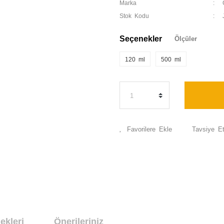
Marka
Stok Kodu
Seçenekler
Ölçüler
120 ml
500 ml
Tavsiye E
ekleri
Önerileriniz