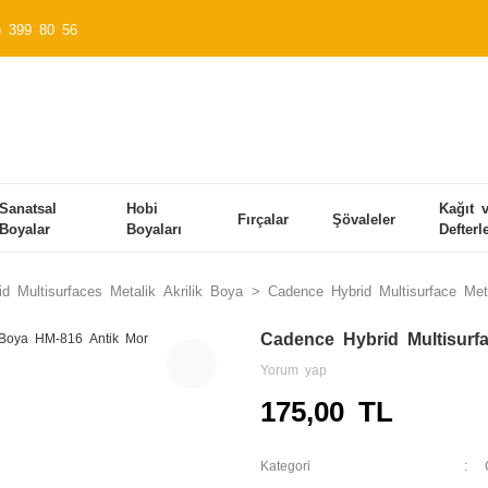
) 399 80 56
Sanatsal
Hobi
Kağıt 
Fırçalar
Şövaleler
Boyalar
Boyaları
Defterl
d Multisurfaces Metalik Akrilik Boya
Cadence Hybrid Multisurface Me
Cadence Hybrid Multisurf
Yorum yap
175,00 TL
Kategori