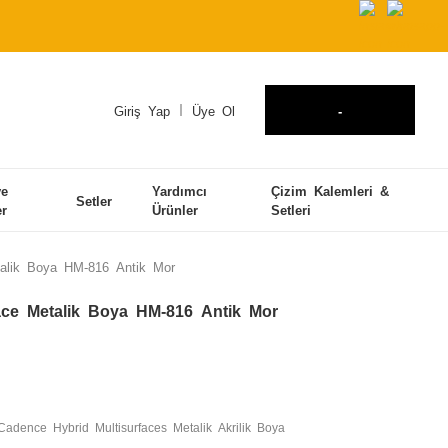
Giriş Yap
Üye Ol
-
ve
Yardımcı
Çizim Kalemleri &
Setler
er
Ürünler
Setleri
talik Boya HM-816 Antik Mor
ace Metalik Boya HM-816 Antik Mor
Cadence Hybrid Multisurfaces Metalik Akrilik Boya