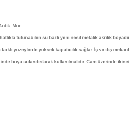
Antik Mor
hatlıkla tutunabilen su bazlı yeni nesil metalik akrilik boya
tüm farklı yüzeylerde yüksek kapatıcılık sağlar. İç ve dış meka
de boya sulandırılarak kullanılmalıdır. Cam üzerinde ikinci 
arda yetersiz gördüğünüz noktaları öneri formunu kullanarak tarafımıza ilet
Bu ürüne ilk yorumu siz yapın!